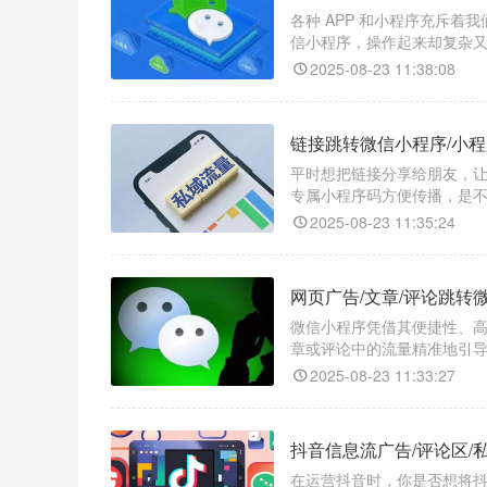
各种 APP 和小程序充斥着
信小程序，操作起来却复杂
——“天天外链”，它能帮你
2025-08-23 11:38:08
链接跳转微信小程序/小
平时想把链接分享给朋友，
专属小程序码方便传播，是
大，忙活半天还不一定能成功
2025-08-23 11:35:24
不管是链接跳转微信小程序
网页广告/文章/评论跳转
微信小程序凭借其便捷性、
章或评论中的流量精准地引
个招，借助一款神奇的跳转
2025-08-23 11:33:27
抖音信息流广告/评论区/
在运营抖音时，你是否想将抖