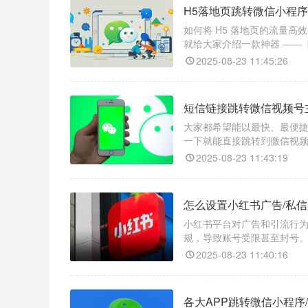
H5落地页跳转微信小程序
如何将 H5 落地页的流量
就给大家介绍一款神器 ——
跳转到小程序的任意页面，还
2025-08-23 11:45:26
短信链接跳转微信视频号
大家都希望能以最快、最便
一下就能直接跳转到微信视
感觉超棒？其实，借助跳转工
2025-08-23 11:43:19
怎么设置小红书广告/私信
小红书平台对广告和引流行
规，导致账号受限甚至封号
为繁琐，容易让用户在过程中
2025-08-23 11:40:16
的壁垒，让用户一键直达微
各大APP跳转微信小程序