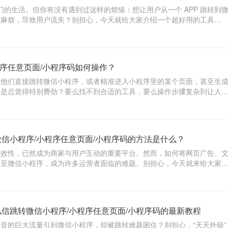
我们的生活。但你有没有遇到过这样的烦恼：想让用户从一个 APP 跳转到
又麻烦，导致用户流失？别担心，今天就给大家介绍一个超好用的工具
轻松实现一键跳转，让流量转化变得轻松又高效。
程序任意页面/小程序码如何操作？
让他们直接跳转微信小程序，或者精准进入小程序里的某个页面，甚至生
不是总觉得特别费劲？要么找不到合适的工具，要么操作步骤复杂到让人
。别担心，今天就给大家安利一个超好用的跳转工具 ——【天天外链】
、小
微信小程序/小程序任意页面/小程序码的方法是什么？
高效性，已然成为商家与用户互动的重要平台。然而，如何将网页广告、
导至微信小程序，成为许多运营者面临的难题。别担心，今天就来给大家
工具——【天天外链】，轻松实现一键跳转，让你的流量转化不再是难题
私信跳转微信小程序/小程序任意页面/小程序码的最新教程
音的巨大流量引到微信小程序，却被跳转难题困住？别担心，“天天外链”