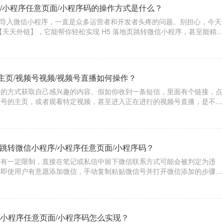
/小程序任意页面/小程序码的操作方式是什么？
高效导入微信小程序，一直是众多运营者和开发者头疼的问题。别担心，今天
【天天外链】，它能帮你轻松实现 H5 落地页跳转微信小程序，甚至能精
能搞定小程序码相关跳转哦！​
主页/视频号视频/视频号直播如何操作？
捷的方式获取自己感兴趣的内容。假如你收到一条短信，里面有个链接，
频号的主页，或者观看特定视频，甚至进入正在进行的视频号直播，是不
具【天天外链】，就能轻松实现这一便捷操作。​
跳转微信小程序/小程序任意页面/小程序码？
为有一定限制，直接在笔记或私信中留下微信联系方式可能会被判定为违
。即使用户有意愿添加微信，手动复制粘贴微信号并打开微信添加的步骤
流失。而“天天外链”就像是一个智能的桥梁，能够打破小红书和微信之间
信小程
/小程序任意页面/小程序码怎么实现？