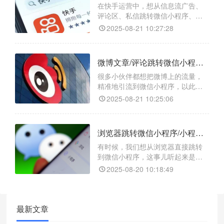
在快手运营中，想从信息流广告、
评论区、私信跳转微信小程序、小
程序任意页面或获取小程序码，由
2025-08-21 10:27:28
于平台限制，直接操作并不容易。
不过，借助 “天天外链” 这个跳转工
具，难题就能迎刃而解。
微博文章/评论跳转微信小程序/小程序任意页面/小程序码如何实现？
很多小伙伴都想把微博上的流量，
精准地引流到微信小程序，以此来
拓展业务、增加曝光度。但无奈微
2025-08-21 10:25:06
博和微信是两个独立的平台，直接
跳转那是难如登天。不过别担心，
今天就给大家分享一个超实用的跳
浏览器跳转微信小程序/小程序任意页面/小程序码的实现方式
转工具 —— 天天外链，它能轻松实
现微博文章 / 评论跳转微信小程序、
有时候，我们想从浏览器直接跳转
小程序任意页面，甚至是小程序
到微信小程序，这事儿听起来是不
码。
是有点“高大上”？其实，这事儿一点
2025-08-20 10:18:49
都不难，今天就来给大家唠唠，怎
么用“天天外链”这个工具，轻松实现
一键跳转微信小程序。
最新文章