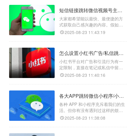
跳转微信小程序，甚至能精准跳转
短信链接跳转微信视频号主页/视频号视频/视频号直播如何操作？
到小程序的任意页面，还能搞定小
程序码相关跳转哦！​
大家都希望能以最快、最便捷的方
式获取自己感兴趣的内容。假如你
收到一条短信，里面有个链接，点
2025-08-23 11:43:19
一下就能直接跳转到微信视频号的
主页，或者观看特定视频，甚至进
入正在进行的视频号直播，是不是
怎么设置小红书广告/私信跳转微信小程序/小程序任意页面/小程序码？
感觉超棒？其实，借助跳转工具
【天天外链】，就能轻松实现这一
小红书平台对广告和引流行为有一
便捷操作。​
定限制，直接在笔记或私信中留下
微信联系方式可能会被判定为违
2025-08-23 11:40:16
规，导致账号受限甚至封号。即使
用户有意愿添加微信，手动复制粘
贴微信号并打开微信添加的步骤较
各大APP跳转微信小程序/小程序任意页面/小程序码怎么实现？
为繁琐，容易让用户在过程中流
失。而“天天外链”就像是一个智能的
各种 APP 和小程序充斥着我们的生
桥梁，能够打破小红书和微信之间
活。但你有没有遇到过这样的烦
的壁垒，让用户一键直达微信小程
恼：想让用户从一个 APP 跳转到微
2025-08-23 11:38:08
信小程序，操作起来却复杂又麻
烦，导致用户流失？别担心，今天
就给大家介绍一个超好用的工具