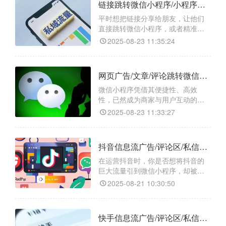
链接跳转微信小程序/小程序任意页面/小程序码如何操作？
——“天天外链”，它能帮你轻松实现
一键跳转，让流量转化变得轻松又
平时想把链接分享给朋友，让他们
高效。
直接跳转微信小程序，或者精准进
入小程序里的某个页面，甚至生成
2025-08-23 11:35:24
专属小程序码方便传播，是不是总
觉得特别费劲？要么找不到合适的
工具，要么操作步骤复杂到让人头
网页广告/文章/评论跳转微信小程序/小程序任意页面/小程序码的方法是什么？
大，忙活半天还不一定能成功。别
担心，今天就给大家安利一个超好
微信小程序凭借其便捷性、高效
用的跳转工具 ——【天天外链】，
性，已然成为商家与用户互动的重
不管是链接跳转微信小程序、小
要平台。然而，如何将网页广告、
2025-08-23 11:33:27
文章或评论中的流量精准地引导至
微信小程序，成为许多运营者面临
的难题。别担心，今天就来给大家
抖音信息流广告/评论区/私信跳转微信小程序/小程序任意页面/小程序码的最新教程
支个招，借助一款神奇的跳转工具
——【天天外链】，轻松实现一键
在运营抖音时，你是否想将抖音的
跳转，让你的流量转化不再是难
巨大流量引到微信小程序，却被跳
题！
转难题困住？别担心，“天天外链”
2025-08-21 10:30:50
能帮你轻松解决问题！​
快手信息流广告/评论区/私信跳转微信小程序/小程序任意页面/小程序码的方法