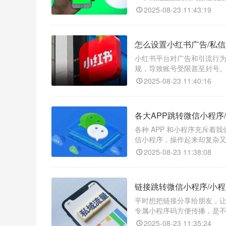
感觉超棒？其实，借助跳转工
2025-08-23 11:43:19
怎么设置小红书广告/私信
小红书平台对广告和引流行
规，导致账号受限甚至封号
为繁琐，容易让用户在过程中
2025-08-23 11:40:16
的壁垒，让用户一键直达微
各大APP跳转微信小程序
各种 APP 和小程序充斥着
信小程序，操作起来却复杂
——“天天外链”，它能帮你
2025-08-23 11:38:08
链接跳转微信小程序/小
平时想把链接分享给朋友，
专属小程序码方便传播，是
大，忙活半天还不一定能成功
2025-08-23 11:35:24