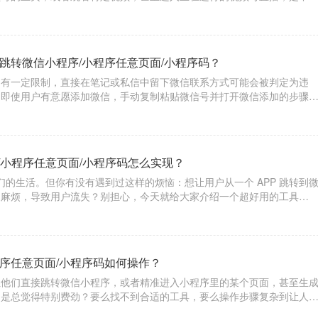
具【天天外链】，就能轻松实现这一便捷操作。​
跳转微信小程序/小程序任意页面/小程序码？
为有一定限制，直接在笔记或私信中留下微信联系方式可能会被判定为违
。即使用户有意愿添加微信，手动复制粘贴微信号并打开微信添加的步骤
流失。而“天天外链”就像是一个智能的桥梁，能够打破小红书和微信之间
信小程
/小程序任意页面/小程序码怎么实现？
我们的生活。但你有没有遇到过这样的烦恼：想让用户从一个 APP 跳转到
又麻烦，导致用户流失？别担心，今天就给大家介绍一个超好用的工具
轻松实现一键跳转，让流量转化变得轻松又高效。
程序任意页面/小程序码如何操作？
让他们直接跳转微信小程序，或者精准进入小程序里的某个页面，甚至生
不是总觉得特别费劲？要么找不到合适的工具，要么操作步骤复杂到让人
。别担心，今天就给大家安利一个超好用的跳转工具 ——【天天外链】