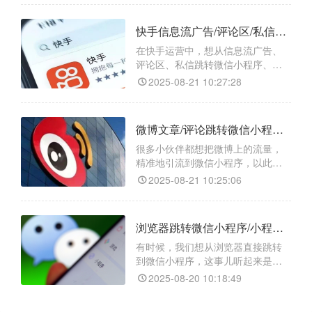
快手信息流广告/评论区/私信跳转微信小程序/小程序任意页面/小程序码的方法
在快手运营中，想从信息流广告、
评论区、私信跳转微信小程序、小
程序任意页面或获取小程序码，由
2025-08-21 10:27:28
于平台限制，直接操作并不容易。
不过，借助 “天天外链” 这个跳转工
具，难题就能迎刃而解。
微博文章/评论跳转微信小程序/小程序任意页面/小程序码如何实现？
很多小伙伴都想把微博上的流量，
精准地引流到微信小程序，以此来
拓展业务、增加曝光度。但无奈微
2025-08-21 10:25:06
博和微信是两个独立的平台，直接
跳转那是难如登天。不过别担心，
今天就给大家分享一个超实用的跳
浏览器跳转微信小程序/小程序任意页面/小程序码的实现方式
转工具 —— 天天外链，它能轻松实
现微博文章 / 评论跳转微信小程序、
有时候，我们想从浏览器直接跳转
小程序任意页面，甚至是小程序
到微信小程序，这事儿听起来是不
码。
是有点“高大上”？其实，这事儿一点
2025-08-20 10:18:49
都不难，今天就来给大家唠唠，怎
么用“天天外链”这个工具，轻松实现