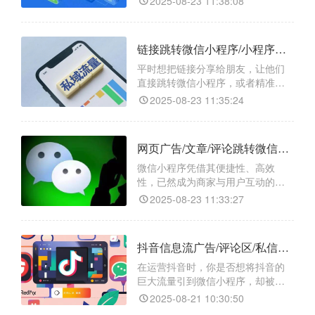
2025-08-23 11:38:08
信小程序，操作起来却复杂又麻
烦，导致用户流失？别担心，今天
就给大家介绍一个超好用的工具
链接跳转微信小程序/小程序任意页面/小程序码如何操作？
——“天天外链”，它能帮你轻松实现
一键跳转，让流量转化变得轻松又
平时想把链接分享给朋友，让他们
高效。
直接跳转微信小程序，或者精准进
入小程序里的某个页面，甚至生成
2025-08-23 11:35:24
专属小程序码方便传播，是不是总
觉得特别费劲？要么找不到合适的
工具，要么操作步骤复杂到让人头
网页广告/文章/评论跳转微信小程序/小程序任意页面/小程序码的方法是什么？
大，忙活半天还不一定能成功。别
担心，今天就给大家安利一个超好
微信小程序凭借其便捷性、高效
用的跳转工具 ——【天天外链】，
性，已然成为商家与用户互动的重
不管是链接跳转微信小程序、小
要平台。然而，如何将网页广告、
2025-08-23 11:33:27
文章或评论中的流量精准地引导至
微信小程序，成为许多运营者面临
的难题。别担心，今天就来给大家
抖音信息流广告/评论区/私信跳转微信小程序/小程序任意页面/小程序码的最新教程
支个招，借助一款神奇的跳转工具
——【天天外链】，轻松实现一键
在运营抖音时，你是否想将抖音的
跳转，让你的流量转化不再是难
巨大流量引到微信小程序，却被跳
题！
转难题困住？别担心，“天天外链”
2025-08-21 10:30:50
能帮你轻松解决问题！​