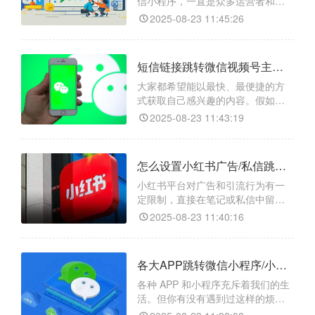
信小程序，一直是众多运营者和开
发者头疼的问题。别担心，今天就
2025-08-23 11:45:26
给大家介绍一款神器 ——【天天外
链】，它能帮你轻松实现 H5 落地页
跳转微信小程序，甚至能精准跳转
短信链接跳转微信视频号主页/视频号视频/视频号直播如何操作？
到小程序的任意页面，还能搞定小
程序码相关跳转哦！​
大家都希望能以最快、最便捷的方
式获取自己感兴趣的内容。假如你
收到一条短信，里面有个链接，点
2025-08-23 11:43:19
一下就能直接跳转到微信视频号的
主页，或者观看特定视频，甚至进
入正在进行的视频号直播，是不是
怎么设置小红书广告/私信跳转微信小程序/小程序任意页面/小程序码？
感觉超棒？其实，借助跳转工具
【天天外链】，就能轻松实现这一
小红书平台对广告和引流行为有一
便捷操作。​
定限制，直接在笔记或私信中留下
微信联系方式可能会被判定为违
2025-08-23 11:40:16
规，导致账号受限甚至封号。即使
用户有意愿添加微信，手动复制粘
贴微信号并打开微信添加的步骤较
各大APP跳转微信小程序/小程序任意页面/小程序码怎么实现？
为繁琐，容易让用户在过程中流
失。而“天天外链”就像是一个智能的
各种 APP 和小程序充斥着我们的生
桥梁，能够打破小红书和微信之间
活。但你有没有遇到过这样的烦
的壁垒，让用户一键直达微信小程
恼：想让用户从一个 APP 跳转到微