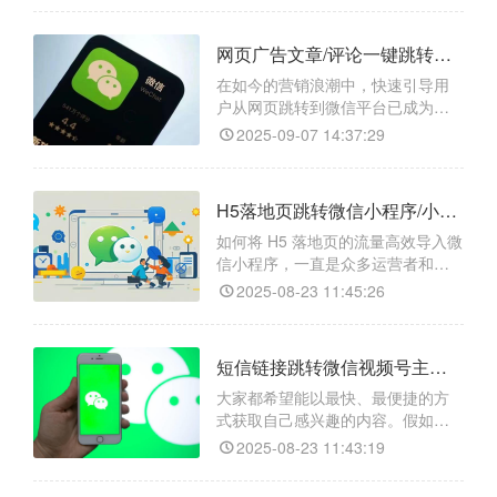
引导至微信，却苦于平台壁垒。天
天外链提供一键跳转解决方案，让
网页广告文章/评论一键跳转微信的解决方案是什么？
跨平台引流变得简单高效。
在如今的营销浪潮中，快速引导用
户从网页跳转到微信平台已成为提
升转化率和用户互动的关键需
2025-09-07 14:37:29
求。“天天外链”作为专业的一键跳转
解决方案，能够有效简化流程。它
提供生成智能链接、自动识别设备
H5落地页跳转微信小程序/小程序任意页面/小程序码的操作方式是什么？
跳转、数据统计跟踪等全方位功
能，帮助企业和创作者实现无缝引
如何将 H5 落地页的流量高效导入微
流，同时支持多种场景如广告文
信小程序，一直是众多运营者和开
章、评论区和社交媒体推广，确保
发者头疼的问题。别担心，今天就
2025-08-23 11:45:26
用户
给大家介绍一款神器 ——【天天外
链】，它能帮你轻松实现 H5 落地页
跳转微信小程序，甚至能精准跳转
短信链接跳转微信视频号主页/视频号视频/视频号直播如何操作？
到小程序的任意页面，还能搞定小
程序码相关跳转哦！​
大家都希望能以最快、最便捷的方
式获取自己感兴趣的内容。假如你
收到一条短信，里面有个链接，点
2025-08-23 11:43:19
一下就能直接跳转到微信视频号的
主页，或者观看特定视频，甚至进