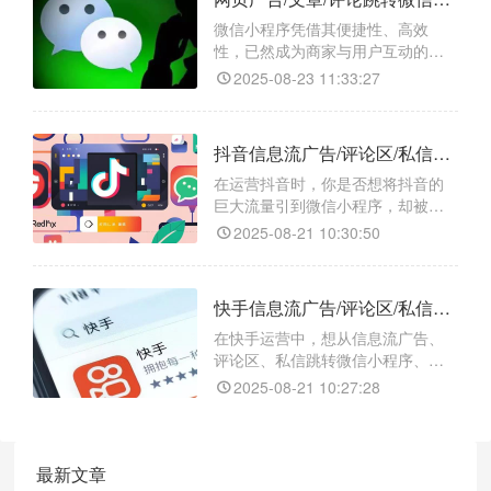
大，忙活半天还不一定能成功。别
担心，今天就给大家安利一个超好
微信小程序凭借其便捷性、高效
用的跳转工具 ——【天天外链】，
性，已然成为商家与用户互动的重
不管是链接跳转微信小程序、小
要平台。然而，如何将网页广告、
2025-08-23 11:33:27
文章或评论中的流量精准地引导至
微信小程序，成为许多运营者面临
的难题。别担心，今天就来给大家
抖音信息流广告/评论区/私信跳转微信小程序/小程序任意页面/小程序码的最新教程
支个招，借助一款神奇的跳转工具
——【天天外链】，轻松实现一键
在运营抖音时，你是否想将抖音的
跳转，让你的流量转化不再是难
巨大流量引到微信小程序，却被跳
题！
转难题困住？别担心，“天天外链”
2025-08-21 10:30:50
能帮你轻松解决问题！​
快手信息流广告/评论区/私信跳转微信小程序/小程序任意页面/小程序码的方法
在快手运营中，想从信息流广告、
评论区、私信跳转微信小程序、小
程序任意页面或获取小程序码，由
2025-08-21 10:27:28
于平台限制，直接操作并不容易。
不过，借助 “天天外链” 这个跳转工
具，难题就能迎刃而解。
最新文章