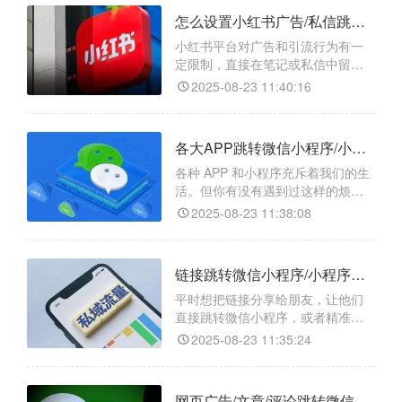
入正在进行的视频号直播，是不是
怎么设置小红书广告/私信跳转微信小程序/小程序任意页面/小程序码？
感觉超棒？其实，借助跳转工具
【天天外链】，就能轻松实现这一
小红书平台对广告和引流行为有一
便捷操作。​
定限制，直接在笔记或私信中留下
微信联系方式可能会被判定为违
2025-08-23 11:40:16
规，导致账号受限甚至封号。即使
用户有意愿添加微信，手动复制粘
贴微信号并打开微信添加的步骤较
各大APP跳转微信小程序/小程序任意页面/小程序码怎么实现？
为繁琐，容易让用户在过程中流
失。而“天天外链”就像是一个智能的
各种 APP 和小程序充斥着我们的生
桥梁，能够打破小红书和微信之间
活。但你有没有遇到过这样的烦
的壁垒，让用户一键直达微信小程
恼：想让用户从一个 APP 跳转到微
2025-08-23 11:38:08
信小程序，操作起来却复杂又麻
烦，导致用户流失？别担心，今天
就给大家介绍一个超好用的工具
链接跳转微信小程序/小程序任意页面/小程序码如何操作？
——“天天外链”，它能帮你轻松实现
一键跳转，让流量转化变得轻松又
平时想把链接分享给朋友，让他们
高效。
直接跳转微信小程序，或者精准进
入小程序里的某个页面，甚至生成
2025-08-23 11:35:24
专属小程序码方便传播，是不是总
觉得特别费劲？要么找不到合适的
工具，要么操作步骤复杂到让人头
网页广告/文章/评论跳转微信小程序/小程序任意页面/小程序码的方法是什么？