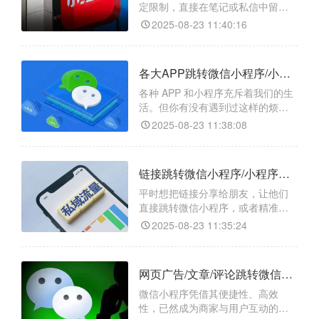
便捷操作。​
定限制，直接在笔记或私信中留下
微信联系方式可能会被判定为违
2025-08-23 11:40:16
规，导致账号受限甚至封号。即使
用户有意愿添加微信，手动复制粘
贴微信号并打开微信添加的步骤较
各大APP跳转微信小程序/小程序任意页面/小程序码怎么实现？
为繁琐，容易让用户在过程中流
失。而“天天外链”就像是一个智能的
各种 APP 和小程序充斥着我们的生
桥梁，能够打破小红书和微信之间
活。但你有没有遇到过这样的烦
的壁垒，让用户一键直达微信小程
恼：想让用户从一个 APP 跳转到微
2025-08-23 11:38:08
信小程序，操作起来却复杂又麻
烦，导致用户流失？别担心，今天
就给大家介绍一个超好用的工具
链接跳转微信小程序/小程序任意页面/小程序码如何操作？
——“天天外链”，它能帮你轻松实现
一键跳转，让流量转化变得轻松又
平时想把链接分享给朋友，让他们
高效。
直接跳转微信小程序，或者精准进
入小程序里的某个页面，甚至生成
2025-08-23 11:35:24
专属小程序码方便传播，是不是总
觉得特别费劲？要么找不到合适的
工具，要么操作步骤复杂到让人头
网页广告/文章/评论跳转微信小程序/小程序任意页面/小程序码的方法是什么？
大，忙活半天还不一定能成功。别
担心，今天就给大家安利一个超好
微信小程序凭借其便捷性、高效
用的跳转工具 ——【天天外链】，
性，已然成为商家与用户互动的重