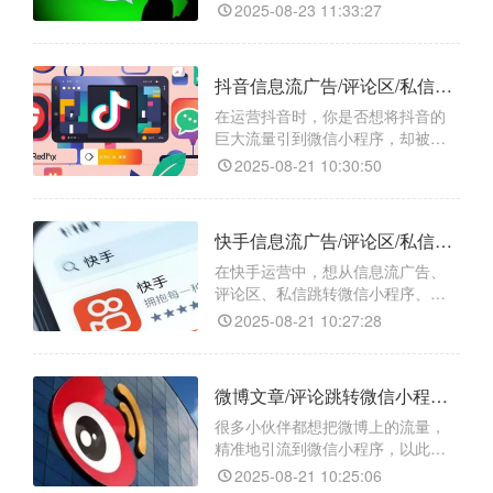
不管是链接跳转微信小程序、小
要平台。然而，如何将网页广告、
2025-08-23 11:33:27
文章或评论中的流量精准地引导至
微信小程序，成为许多运营者面临
的难题。别担心，今天就来给大家
抖音信息流广告/评论区/私信跳转微信小程序/小程序任意页面/小程序码的最新教程
支个招，借助一款神奇的跳转工具
——【天天外链】，轻松实现一键
在运营抖音时，你是否想将抖音的
跳转，让你的流量转化不再是难
巨大流量引到微信小程序，却被跳
题！
转难题困住？别担心，“天天外链”
2025-08-21 10:30:50
能帮你轻松解决问题！​
快手信息流广告/评论区/私信跳转微信小程序/小程序任意页面/小程序码的方法
在快手运营中，想从信息流广告、
评论区、私信跳转微信小程序、小
程序任意页面或获取小程序码，由
2025-08-21 10:27:28
于平台限制，直接操作并不容易。
不过，借助 “天天外链” 这个跳转工
具，难题就能迎刃而解。
微博文章/评论跳转微信小程序/小程序任意页面/小程序码如何实现？
很多小伙伴都想把微博上的流量，
精准地引流到微信小程序，以此来
拓展业务、增加曝光度。但无奈微
2025-08-21 10:25:06
博和微信是两个独立的平台，直接