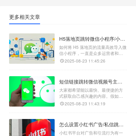
更多相关文章
H5落地页跳转微信小程序/小程序任意页面/小程序码的操作方式是什么？
如何将 H5 落地页的流量高效导入微
信小程序，一直是众多运营者和开
发者头疼的问题。别担心，今天就
2025-08-23 11:45:26
给大家介绍一款神器 ——【天天外
链】，它能帮你轻松实现 H5 落地页
跳转微信小程序，甚至能精准跳转
短信链接跳转微信视频号主页/视频号视频/视频号直播如何操作？
到小程序的任意页面，还能搞定小
程序码相关跳转哦！​
大家都希望能以最快、最便捷的方
式获取自己感兴趣的内容。假如你
收到一条短信，里面有个链接，点
2025-08-23 11:43:19
一下就能直接跳转到微信视频号的
主页，或者观看特定视频，甚至进
入正在进行的视频号直播，是不是
怎么设置小红书广告/私信跳转微信小程序/小程序任意页面/小程序码？
感觉超棒？其实，借助跳转工具
【天天外链】，就能轻松实现这一
小红书平台对广告和引流行为有一