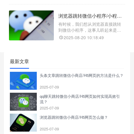
跳转那是难如登天。不过别担心，
今天就给大家分享一个超实用的跳
浏览器跳转微信小程序/小程序任意页面/小程序码的实现方式
转工具 —— 天天外链，它能轻松实
现微博文章 / 评论跳转微信小程序、
有时候，我们想从浏览器直接跳转
小程序任意页面，甚至是小程序
到微信小程序，这事儿听起来是不
码。
是有点“高大上”？其实，这事儿一点
2025-08-20 10:18:49
都不难，今天就来给大家唠唠，怎
么用“天天外链”这个工具，轻松实现
一键跳转微信小程序。
最新文章
头条文章跳转微信小商店/H5网页的方法是什么？
2025-07-09
qq聊天跳转微信小商店/H5网页如何实现高效引
流？
2025-07-09
浏览器跳转微信小商店/H5网页怎么做？
2025-07-09