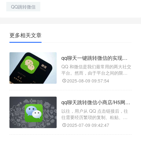
QQ跳转微信
更多相关文章
qq聊天一键跳转微信的实现方式是什么？
QQ 和微信是我们最常用的两大社交
平台。然而，由于平台之间的限
制，QQ 和微信之间的跳转一直是个
2025-08-09 09:57:54
难题。比如，我们在 QQ 上和朋友
聊天时，想直接跳转到微信的某个
公众号、小程序或个人号，往往需
qq聊天跳转微信小商店/H5网页如何实现高效引流？
要手动切换应用、复制链接、扫码
等一系列繁琐操作，不仅浪费时
以往，用户从 QQ 点击链接后，往
间，还容易让用户流失。
往需要经历繁琐的复制、粘贴、搜
索等步骤，才能进入微信小商店或
2025-07-09 09:42:47
H5 网页，这极大地降低了用户体
验，也导致了大量的流量流失。但