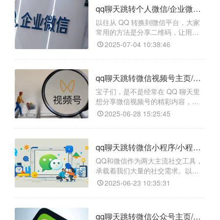
现在，借助“天天外链”这一强大的跳
qq聊天跳转个人微信/企业微信/微信群如何操作？
转工具，就可以实现qq聊天一键跳
转微信小商店/H5网页。
以往从 QQ 转换到微信平台，大家
常用的方法是分享二维码，让用户
保存后再识别添加。且不说二维码
2025-07-04 10:38:46
有时效性，容易失效，就现在用户
的使用习惯而言，大家都追求一步
到位，多一个步骤，就可能导致用
qq聊天跳转微信视频号主页/视频号视频/视频号直播怎么操作？
户放弃操作。但要是使用天天外链
创建的链接，情况就大不一样啦！
宝子们，是不是经常在 QQ 聊天里
想分享微信视频号的精彩内容，但
又觉得来回切换应用太麻烦？别
2025-06-28 15:25:45
急，今天就给大家安利一款超好用
的工具——天天外链，有了它，一
键跳转微信视频号主页、视频、直
qq聊天跳转微信小程序/小程序任意页面/小程序码如何快速实现？
播都不是事儿！
QQ和微信作为两大主流社交工具，
承载着我们大量的社交需求。以
往，想要从QQ聊天跳转到微信小程
2025-06-23 10:35:31
序，简直就像翻山越岭，得保存二
维码、切换应用、扫码识别，操作
繁琐不说，还容易让用户中途放
qq聊天跳转微信公众号主页/公众号文章/公众号二维码如何操作？
弃。但现在，有了【天天外链】这