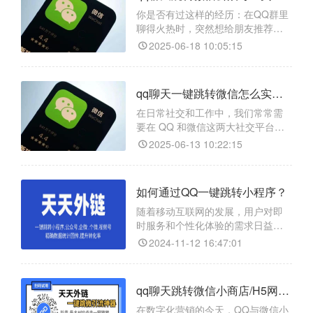
个神器，一切都变得简单又高效
你是否有过这样的经历：在QQ群里
啦。
聊得火热时，突然想给朋友推荐一
篇超有料的公众号文章，结果对方
2025-06-18 10:05:15
却要经历“保存二维码→退出QQ→打
开微信→扫码关注”的繁琐流程？好
不容易培养的分享欲，瞬间被这波
qq聊天一键跳转微信怎么实现高效引流？
操作浇灭……别急！今天就教大家
用【天天外链】这个神器，实现QQ
在日常社交和工作中，我们常常需
聊天一键跳转微信公众号！
要在 QQ 和微信这两大社交平台间
来回切换，有时候，要是能在 QQ
2025-06-13 10:22:15
聊天里一键跳转微信，那可就太方
便啦！别着急，今天我就给大家分
享一个超好用的跳转工具 ——【天
如何通过QQ一键跳转小程序？
天外链】，亲测有效哦！​
随着移动互联网的发展，用户对即
时服务和个性化体验的需求日益增
长。QQ，作为中国最大的即时通讯
2024-11-12 16:47:01
平台之一，为品牌和个人提供了一
个展示自我和吸引粉丝的舞台。结
合小程序的便捷性和功能性，QQ跳
qq聊天跳转微信小商店/H5网页怎么实现？
转小程序可以为企业构建一个高效
的用户引流和转化路径。
在数字化营销的今天，QQ与微信小