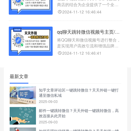
商店的结合为企业提供了一个全新
的营销渠道。通过QQ聊天中的链接
2024-11-12 16:46:44
或二维码，企业可以轻松地与用户
建立联系，实现商品的推广和销
售。抓住这个趋势，让您的品牌在
qq聊天跳转微信视频号主页/视频号视频/视频号直播如何操作？
QQ和微信这片广阔的社交海洋中乘
风破浪，实现商业价值的最大化。
将QQ聊天和微信视频号进行整合，
是实现用户高效引流和增强品牌互
动的一种有效方法。通过在QQ聊天
2024-11-12 16:46:41
中嵌入微信视频号的链接或二维
码，企业不仅能够提升用户的转化
率，还能够利用微信视频号的丰富
功能，增强品牌的市场竞争力。这
最新文章
种策略无论对于大企业还是个人品
牌，都具有重要的应用价值，是现
知乎文章评论区一键跳转微信？天天外链一键打
代数字营销的重要组成部分。
通至微信私域
2025-09-03
邮件一键跳转微信？天天外链一键跳转微信，高
效连接从此开始
2025-09-03
如何实现短信链接一键跳转微信？天天外链一键