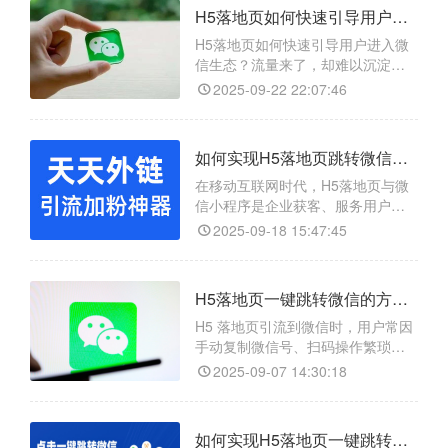
微信生态外的H5无法直接唤起小程
H5落地页如何快速引导用户进入微信生态？H5落地页一键跳转微信
序，这在流量转化中造成了断裂。
为了解决这一问题，“天天外链”应运
H5落地页如何快速引导用户进入微
而生。
信生态？流量来了，却难以沉淀，
是许多企业在移动营销中面临的共
2025-09-22 22:07:46
同挑战。移动营销中，H5 是品牌宣
传利器，但引导用户入微信私域难
—— 传统截屏扫码操作繁琐，流失
如何实现H5落地页跳转微信小程序任意页面？天天外链智能引流方案
率超 70%，且受限于微信生态难无
缝跳转。
在移动互联网时代，H5落地页与微
信小程序是企业获客、服务用户的
重要载体，但若用户从H5跳转至小
2025-09-18 15:47:45
程序路径复杂、操作繁琐，易导致
流失、影响转化。天天外链可解决
此问题，它支持H5一键跳转小程序
H5落地页一键跳转微信的方法是什么？
任意页面，无需复杂开发；能生成
专属跳转链接，适配邮件、短信、
H5 落地页引流到微信时，用户常因
网页等多场景；还提供跳转数据统
手动复制微信号、扫码操作繁琐流
计，助力分析流量效果，有
失，高流量场景还易出现二维码失
2025-09-07 14:30:18
效、账号风控问题；天天外链正能
解决这些痛点，成为 H5 到微信转化
的关键工具。 {天天外链}
如何实现H5落地页一键跳转微信？