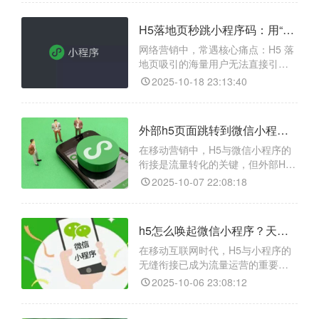
无需复杂开发即可实现H5在外部浏
览器中一键唤起微信并跳转指定小
H5落地页秒跳小程序码：用“天天外链”打通营销闭环，高效沉淀流量
程序。其核心功能包括：生成专属
跳转链接、支持小程序AppID与页面
网络营销中，常遇核心痛点：H5 落
路径精准配置、实时统计点击及跳
地页吸引的海量用户无法直接引导
转数据，并具备防拦截
至微信小程序，致流量流失、转化
2025-10-18 23:13:40
率低。“天天外链”是破解此难题的专
业工具，它生成符合微信规范的跳
转链接，实现 H5 到小程序无缝跳
外部h5页面跳转到微信小程序如何实现？天天外链生成跳转微信链接
转。其功能强大，不仅支持跳转小
程序指定页面，还提供详细访问数
在移动营销中，H5与微信小程序的
据统计以精准分析渠道效果，且具
衔接是流量转化的关键，但外部H5
备防封防屏蔽能力，
无法直接唤起小程序，易造成用户
2025-10-07 22:08:18
流失。天天外链恰好解决这一痛
点，它作为跨平台引流工具，能生
成专属跳转链接，打破抖音、微博
h5怎么唤起微信小程序？天天外链打通流量闭环的关键路径​
等外部场景到微信小程序的壁垒，
支持精准跳转至小程序指定页面，
在移动互联网时代，H5与小程序的
还附带数据统计功能，适配95%以
无缝衔接已成为流量运营的重要环
上APP，大幅降低转化门槛
节。很多企业的推广活动、营销页
2025-10-06 23:08:12
面和内容传播都基于H5，但最终转
化场景却在微信小程序中。然而，