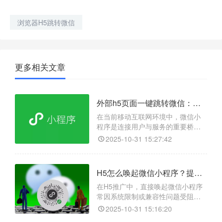
浏览器H5跳转微信
更多相关文章
外部h5页面一键跳转微信：天天外链的解决方案
在当前移动互联网环境中，微信小
程序是连接用户与服务的重要桥
梁。但微信平台严格管控外部链
2025-10-31 15:27:42
接，用户无法从外部 h5 页面直接跳
转至小程序。天天外链作为专业跳
转工具，生成合规外链，支持从网
H5怎么唤起微信小程序？提升运营效率
页、短信、邮件等渠道一键跳转至
微信小程序，有效绕过平台限制。
在H5推广中，直接唤起微信小程序
此外，该方案配备数据追踪与防封
常因系统限制或兼容性问题受阻，
禁技术，保障链接稳定，助力企
影响用户体验和转化效果。为此，
2025-10-31 15:16:20
天天外链提供了一站式解决方案，