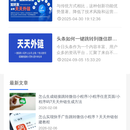
与传统方式相比，这种创新功能优
势显著。降低了技术风险和运营成
本，同时提高了链接的稳定性和安
2025-04-30 19:12:36
全性，确保用户能够顺利跳转。在
竞争激烈的市场环境中，从 H5 落地
页一键跳转微信的功能，为企业搭
头条如何一键跳转到微信群呢？
建了一座从公域到私域的高速桥
梁，助力企业快速沉淀私域流量，
今日头条作为一个内容丰富、用户
实现业务的持续增长和突破，成为
众多的资讯平台，汇聚了来自不同
企业在数字化营销战场上脱颖
领域、不同背景的人们。通过头条
2024-09-05 15:33:20
跳转微信群，你可以将在头条上结
识的志同道合的朋友进一步聚集到
微信群中。
最新文章
怎么生成链接跳转微信小程序/小程序任意页面/小
程序码?天天外链生成方法
2026-02-08
怎么实现快手广告跳转微信小程序？天天外链创
建教程
2026-02-06