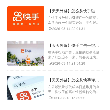
【天天外链】怎么从快手磁力引擎广告一键跳转微信，轻松实现精准引流
在快手投放磁力引擎广告的商家，
常常面临一个现实难题：平台限制
直接跳转微信，导致公域流量无法
2026-03-14 22:01:31
有效沉淀到私域池。而天天外链作
为专业的跨平台跳转工具，恰好能
完美破解这一困局。它不仅支持从
【天天外链】快手广告一键跳转微信的操作方法是什么？轻松引流私域
快手等各大平台一键跳转微信生
态；同时提供精准的数据追踪后
在快手投放广告，最怕的就是流量
台，实时监测跳转量、用户来源和
来了却沉淀不下来。想要实现快手
转化率，帮助广告主清晰评估投放
广告一键跳转微信，将公域流量高
2026-03-14 21:54:28
效果
效引入私域，天天外链正是解决这
一难题的利器。这款工具专为跨平
台跳转设计，具备多种实用功能：
【天天外链】怎么从快手评论区/私信一键跳转微信，轻松实现私域引流新路径
支持全场景兼容跳转，从快手广
告、小铃铛可跳转至个人微信、企
在公域流量获取成本日益攀升的今
业微信、微信群、公众号及小程序
天，将快手的高粘性粉丝转化为私
等，适配多种引流需求；还提供数
域流量成为创作者和商家的核心诉
2026-03-13 15:39:22
据
求。天天外链作为一款专业的跨平
台跳转工具，完美解决了平台间的