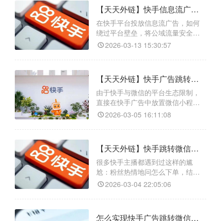
壁垒问题。其核心功能主要包括：
【天天外链】快手信息流广告一键跳转微信怎么做？轻松实现精准获客
一是支持一键生成跳转链接，可无
缝对接个人微信、企业微信及社
在快手平台投放信息流广告，如何
群；二是具备智能防封技术，通过
绕过平台壁垒，将公域流量安全高
动态域名切换确保链接稳定性；三
效地引入微信私域，一直是广告主
2026-03-13 15:30:57
是
的核心痛点。天天外链作为一款专
业的第三方跳转工具，提供了完美
的解决方案。其核心功能强大：首
【天天外链】快手广告跳转微信小程序实操指南
先，它具备全场景兼容能力，无论
是快手信息流广告、直播间小铃铛
由于快手与微信的平台生态限制，
还是私信卡片，都能无缝跳转至微
直接在快手广告中放置微信小程序
信个人号、企业微信或小程序。其
二维码或链接易触发违规，且难以
2026-03-05 16:11:08
通过平台审核。天天外链作为专业
跨平台跳转工具，可生成合规跳转
链接，可以精准数据追踪，实时统
【天天外链】快手跳转微信小程序新解法：用对工具，转化率翻倍不是梦
计点击、转化数据；自定义落地
页，可搭配文案、图片优化引导效
很多快手主播都遇到过这样的尴
果；多链接类型适配，支持广告回
尬：粉丝热情地问怎么下单，结果
传链接、短链接等，完美适配快手
因为跳转流程太复杂，最后不了了
2026-03-04 22:05:06
广
之。其实，想要实现快手跳转微信
小程序，根本不用那么复杂。借
助“天天外链”这样的专业工具，不仅
怎么实现快手广告跳转微信小程序？天天外链创建教程