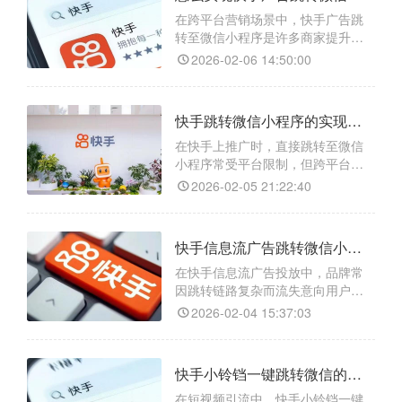
能一键生成合规链接，还具备全场
景兼容功能，无论你是挂小铃铛、
在跨平台营销场景中，快手广告跳
发私信还是置顶评论都能用 ；还有
转至微信小程序是许多商家提升转
智能防拦截功能，采用白名单技
化、连通流量的常见需求。借助
2026-02-06 14:50:00
如“天天外链”这类第三方工具，可轻
松实现一键跳转功能。该工具集成
了链接跳转微信、短链接生成、H5
快手跳转微信小程序的实现方案有哪些？
页面制作等能力，用户通过简单配
置，即可生成在不同平台间平滑跳
在快手上推广时，直接跳转至微信
转的链接，有效解决快手广告直接
小程序常受平台限制，但跨平台引
跳转微信的限制问题。
流又是提升转化、连接用户的关
2026-02-05 21:22:40
键。天天外链为此提供了解决方
案：它可将微信小程序转为快手可
用的外链，支持自定义动态参数精
快手信息流广告跳转微信小程序的合规解决方案
准推广，并提供安全跳转无拦截提
示。该工具还集成抖音私信卡片、
在快手信息流广告投放中，品牌常
二维码活码（支持多张切换与访问
因跳转链路复杂而流失意向用户。
控制）及广告落地页定制等功能，
天天外链作为合规工具，通过三大
2026-02-04 15:37:03
帮助
核心功能破解难题：一键生成合规
跳转链接，确保广告审核通过；实
现无缝跳转唤醒，用户点击广告后
快手小铃铛一键跳转微信的方法是什么？高效引流实用教程
可直接进入微信小程序页面，避免
手动切换；提供数据追踪回传，帮
在短视频引流中，快手小铃铛一键