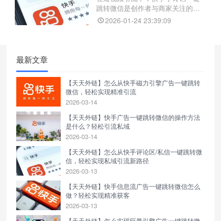
助优化投放效果。它显著缩短了转
跳转微信是创作者与商家关注的实
化路径，在提升用户体验的同时，
用功能，能缩短用户触达路径、提
2026-01-24 23:39:09
升转化效果。实现该功能的关键工
具之一是具备多样化跳转能力的天
天外链，它支持从快手跳转微信公
众号、小程序、个人微信等，还可
最新文章
自定义跳转参数、追踪用户来源、
防封防拦截，提高链接可用性与推
【天天外链】怎么从快手磁力引擎广告一键跳转
广效果。此外，天天外链还提供数
微信，轻松实现精准引流
2026-03-14
【天天外链】快手广告一键跳转微信的操作方法
是什么？轻松引流私域
2026-03-14
【天天外链】怎么从快手评论区/私信一键跳转微
信，轻松实现私域引流新路径
2026-03-13
【天天外链】快手信息流广告一键跳转微信怎么
做？轻松实现精准获客
2026-03-13
【天天外链】怎么实现巨量引擎广告一键跳转微