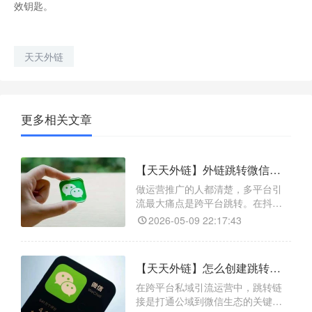
效钥匙。
天天外链
更多相关文章
【天天外链】外链跳转微信怎么生成？合规稳定一键直达
做运营推广的人都清楚，多平台引
流最大痛点是跨平台跳转。在抖
音、头条、微博曝光流量后，想引
2026-05-09 22:17:43
导用户到微信私域沉淀承接，却因
平台规则限制外部链接，只能让用
户手动复制微信号切换，易导致用
【天天外链】怎么创建跳转链接？一键跳转链接的生成方法是什么？
户流失和流量浪费。天天外链是专
业私域引流工具，能生成合规跳转
在跨平台私域引流运营中，跳转链
链接，用户点击可一键跳转微信
接是打通公域到微信生态的关键载