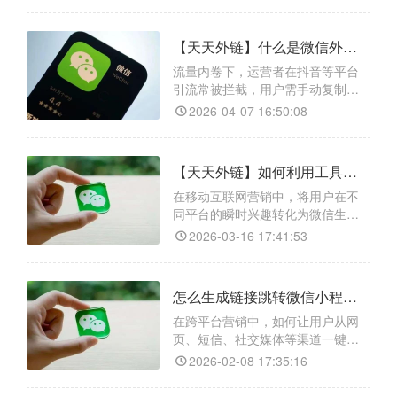
码再去微信搜索，步骤烦琐，流失
率极高。天天外链作为专业的跨平
【天天外链】什么是微信外链生成器？如何操作？
台引流工具，能有效解决这一痛
点：跨平台跳转链接生成，支持抖
流量内卷下，运营者在抖音等平台
音、快手、短信等几乎所有APP无缝
引流常被拦截，用户需手动复制微
跳转至微信生态；智能防封技术
信号再打开微信搜索，导致大量流
2026-04-07 16:50:08
失。微信外链生成器实现一键跳转
微信生态。天天外链支持跳转添加
好友、进群、小程序、关注公众
【天天外链】如何利用工具在网页广告/文章/评论一键跳转微信？
号，覆盖短信、邮件及主流社交平
台。还集成活码二维码（多码轮流
在移动互联网营销中，将用户在不
展示）、活链接（随时改内容不换
同平台的瞬时兴趣转化为微信生态
链接）、短链接（压缩长链提升点
内的持久流量，是运营者思考的难
2026-03-16 17:41:53
击
题。天天外链作为专业的跨平台跳
转工具，为解决此痛点而生。它兼
容性强大，能打通抖音、快手等各
怎么生成链接跳转微信小程序/小程序任意页面/小程序码?天天外链生成方法
类渠道与微信生态的壁垒。同时，
具备智能防封与分流技术，支持一
在跨平台营销中，如何让用户从网
个链接上传200个二维码并按权重自
页、短信、社交媒体等渠道一键直
动轮转，可规避风险、均衡分
达微信小程序？天天外链提供了高
2026-02-08 17:35:16
效解决方案，支持将小程序或指定
页面转化为生成可跨平台跳转的智