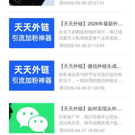
端，无需切换平台和手动复制，实
体，而天天外链正是专业的链接跳
2026-05-08 23:37:01
现公
转工具。它可一键生成合规跳转短
链，突破平台限制直达企业微信、
公众号与小程序；支持多平台智能
【天天外链】2026年最新外链跳转到微信配置实操指南，跨平台引流核心技巧
适配，在抖音、头条、浏览器等渠
道都能无缝跳转；还自带流量数据
在当下的网络营销环境中，将公域
统计、多二维码智能切换功能，链
流量导入私域池是每个运营者的必
接稳定防拦截，大幅简化引流流程
修课，而“外链跳转到微信”则是其中
2026-04-26 21:13:45
最关键的一环。市面上不乏此类工
具，但天天外链凭借其全面的功能
脱颖而出：它不仅支持生成从任何
【天天外链】微信外链生成器如何实现跨平台无缝导流？全域营销新工具
App（如抖音、快手、短信、百度浏
览器）一键跳转至个人微信、企业
在私域运营与跨平台引流日益内卷
微信、微信群、公众号及小程序的
的当下，一款好用的微信外链生成
链接，还提供了数据回传
器能极大提升获客效率。以天天外
2026-04-26 21:08:56
链为例，它不仅支持从主流App、社
交媒体、短信、邮件一键跳转微信
（添加好友/进群/关注公众号/跳转小
【天天外链】如何实现从外链无缝跳转到微信？
程序等），还集成了小程序转链
接、活码二维码、活链接、短链
日常推广中，我们常因平台壁垒，
接、广告回传链接等实用功能。无
无法将抖音、快手或网页用户直接
需技术背景，后台简单配置
引流到个人微信、公众号等。如果
2026-04-07 18:52:40
让用户手动复制微信号或保存二维