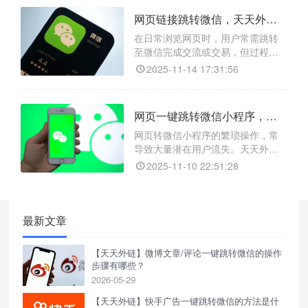
能外链。该功能支持自定义参数追
网页链接跳转微信，天天外链打破壁垒，畅连微信
踪，并集成了智能跳转、数据分析
和链接防封防红等核心功能，为企
在日常浏览网页时，用户常需跳转
业提供安全、稳定、可深度追踪的
至微信完成交流或交易，但过程常
一站式引流服务，有效缩短用户访
因入口隐蔽、步骤繁琐而受阻，严
2025-11-14 17:31:56
重影响体验与转化。针对此痛点，
天天外链提供智能跳转解决方案，
能自动识别用户设备环境，无缝唤
网页一键跳转微信小程序，天天外链让引流更高效
起微信并直达指定公众号、小程序
或聊天界面。该工具支持自定义引
网页转微信小程序的繁琐操作，常
导页，有效避开浏览器拦截，显著
导致大量潜在用户流失。天天外链
提升跳转成功率与操作流畅度，实
精准破解此难题，可生成合规跳转
2025-11-10 22:51:28
链接，兼容95%主流APP，实现用户
点击网页链接后一键直达目标小程
序。其支持绑定动态参数，助力运
营者精准追踪点击量、转化数据，
最新文章
无需高昂开发与认证成本，大幅缩
短引流路径，为多平台营销筑牢高
【天天外链】微博文章/评论一键跳转微信的操作
效转化桥梁。
步骤有哪些？
2026-05-29
【天天外链】快手广告一键跳转微信的方法是什