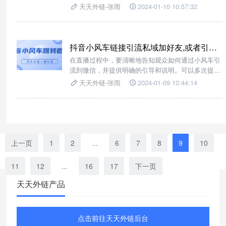
设计吸引人的标题和描述，激发观众的兴趣和好奇
天天外链-张雨
2024-01-10 10:57:32
心。
抖音小风车链接引流私域加好友,或者引流小程序是怎么实现的？
在直播过程中，要清晰地告知观众如何通过小风车引
流到微信，并提供明确的引导和说明。可以多次提及
和展示小风车，并告知观众点击小风车即可引流到微
天天外链-张雨
2024-01-09 10:44:14
信进行互动。我们可以借助引流工具平台------天天外
链，实现抖音小风车引流私域这一过程。
上一页
1
2
...
6
7
8
9
10
11
12
...
16
17
下一页
天天外链产品
点击前往天天外链后台