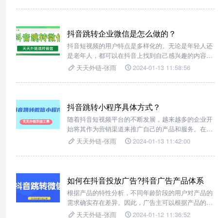
的快速发展，抖音运营也逐渐成为企业和个人推广的
重要手段。
抖音跳转企业微信是怎么做的？
抖音短视频的用户特点是多样化的。无论是年轻人还
是老年人，都可以在抖音上找到自己感兴趣的内容和
社交圈子。这种多样性使得抖音成为了一个具有广泛
天天外链-张雨
2024-01-13 11:58:56
影响力的社交平台，吸引了各个年龄段和背景的用
户。
抖音跳转小程序具体方式？
随着抖音短视频平台的不断发展，越来越多的企业开
始将其作为营销渠道来推广自己的产品和服务。在进
行抖音短视频营销时，内容创作是非常重要的一环。
天天外链-张雨
2024-01-13 11:42:00
为了吸引更多用户的关注和互动，企业需要制作出有
趣、新颖、有价值的短视频内容
如何在抖音投放广告?抖音广告产品体系
根据产品的特性分析，不同年龄阶段的用户对产品的
需求确实存在差异。因此，广告主可以根据产品的特
征和特性进行分类定位，例如护肤品主要面向女性，
天天外链-张雨
2024-01-12 11:36:52