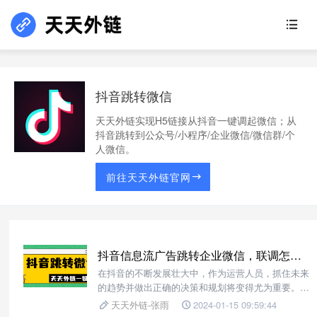
抖音跳转微信
天天外链实现H5链接从抖音一键调起微信；从
抖音跳转到公众号/小程序/企业微信/微信群/个
人微信。
前往天天外链官网
抖音信息流广告跳转企业微信，联调怎么设置？
在抖音的不断发展壮大中，作为运营人员，抓住未来
的趋势并做出正确的决策和规划将变得尤为重要。随
着抖音用户数量的不断攀升，简单的广告投放方式和
天天外链-张雨
2024-01-15 09:59:44
推荐系统已经无法满足用户的需求。