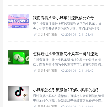
男装服装则主要定位于男性。
我们看看抖音小风车引流微信公众号、个微、企微最全教程！
要在抖音直播间挂上可以引流到微信的小风车，首
先，你需要开通抖音的蓝V认证。蓝V认证是抖音平
台对于具备一定影响力和认可度的个人或机构进行的
天天外链-张雨
2024-01-12 11:28:41
认证，开通后可以获得更多的功能和特权。
怎样通过抖音直播间小风车一键引流微信加好友？
在抖音直播中挂上小风车进行转化是一种常见的策
略，而有些直播间的小风车甚至可以直接引流到微
信。直播间的观众可以直接点击小风车引流到微信，
天天外链-张雨
2024-01-12 11:16:49
这样可以减少中间环节，提高转化率。
小风车怎么引流微信?了解小风车的微引流操作步骤及实用...
通过直播小风车引流微信，可以将抖音直播间的流量
更好地转化变现，特别是对于低频高客单价行业而
言，这是一个非常大的利好。虽然在直播间即时成交
天天外链-张雨
2024-01-12 11:11:41