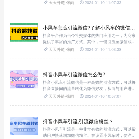
非常高。当用户点击私信卡片后，可以直接跳转到微
天天外链-张雨
2024-01-10 11:07:33
信，从而大大提高转化率。
小风车怎么引流微信?了解小风车的微信引流操作步骤及实用
抖音平台作为当今社交媒体的热门应用之一，为商家
提供了丰富的推广方式。其中，一键引流至微信成为
广大商家引流和推广的重要手段。
天天外链-张雨
2024-01-10 11:03:38
抖音小风车引流微信怎么做?
抖音小风车引流微信是一种高效的引流方式，可以将
抖音直播间的流量转化为微信好友，从而与用户进行
更深入的交流和互动。
天天外链-张雨
2024-01-10 10:57:07
抖音小风车引流,引流微信粉丝？
抖音小风车引流是一种非常有效的引流方式，可以帮
助用户快速增加微信粉丝。在设置小风车时，要注意