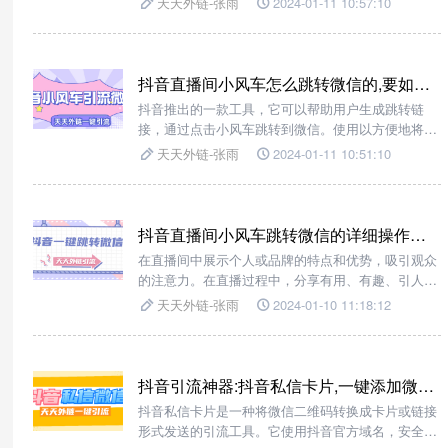
天天外链-张雨
2024-01-11 10:57:10
量和粉丝数量。我们可以借助引流工具平台-----天天
外链，实现一键跳转微信。
抖音直播间小风车怎么跳转微信的,要如何配置才能实现?
抖音推出的一款工具，它可以帮助用户生成跳转链
接，通过点击小风车跳转到微信。使用以方便地将直
播间的观众引导到微信，并进一步进行互动和营销。
天天外链-张雨
2024-01-11 10:51:10
在开通蓝V认证后，结合这个工具，就可以实现抖音
直播间小风车跳转微信的功能了。
抖音直播间小风车跳转微信的详细操作步骤!
在直播间中展示个人或品牌的特点和优势，吸引观众
的注意力。在直播过程中，分享有用、有趣、引人入
胜的内容，让观众产生兴趣并愿意与你互动。
天天外链-张雨
2024-01-10 11:18:12
抖音引流神器:抖音私信卡片,一键添加微信好友?
抖音私信卡片是一种将微信二维码转换成卡片或链接
形式发送的引流工具。它使用抖音官方域名，安全度