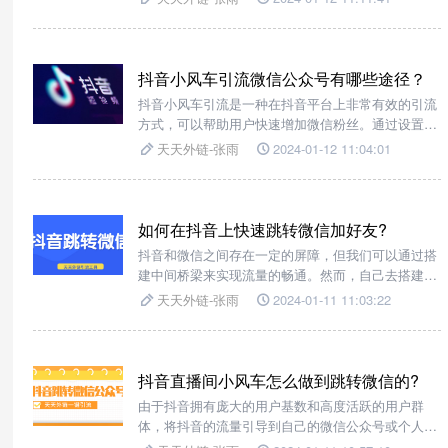
的概率相对较小，但是将高意向客户从直播间公域转
移到企业微信、公众号、个人微信等私域，然后再逐
步进行转化，也是一种非常好的转化路径。
抖音小风车引流微信公众号有哪些途径？
抖音小风车引流是一种在抖音平台上非常有效的引流
方式，可以帮助用户快速增加微信粉丝。通过设置小
风车组件，并将其链接到微信加好友的页面，观众可
天天外链-张雨
2024-01-12 11:04:01
以直接点击小风车进行引流，从而实现抖音往微信的
引流。
如何在抖音上快速跳转微信加好友?
抖音和微信之间存在一定的屏障，但我们可以通过搭
建中间桥梁来实现流量的畅通。然而，自己去搭建这
样的桥梁需要具备专业的技术能力，并且需要投入大
天天外链-张雨
2024-01-11 11:03:22
量的精力和资源。
抖音直播间小风车怎么做到跳转微信的?
由于抖音拥有庞大的用户基数和高度活跃的用户群
体，将抖音的流量引导到自己的微信公众号或个人账
号上，可以带来更多的曝光和关注，进而增加微信流