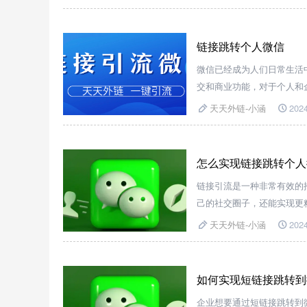
链接跳转个人微信
微信已经成为人们日常生活
交和商业功能，对于个人和
上，以方便与他人分享或进
天天外链-小涵
2024
怎么实现链接跳转个人
链接引流是一种非常有效的
己的社交圈子，还能实现更
至个人微信。
天天外链-小涵
2024
如何实现短链接跳转到
企业想要通过短链接跳转到