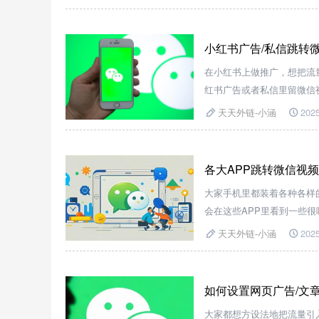
小红书广告/私信跳转
在小红书上做推广，想把流
红书广告或者私信里留微信
间；重则账号被限流甚至封
天天外链-小涵
2025
各大APP跳转微信视
大家手机里都装着各种各样
会在这些APP里看到一些
这些APP跳转到微信视频
天天外链-小涵
2025
这些
如何设置网页广告/文章
大家都想方设法地把流量引