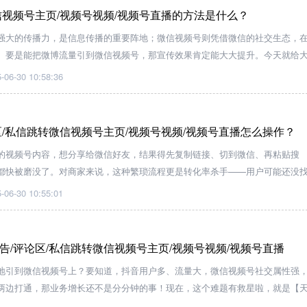
信视频号主页/视频号视频/视频号直播的方法是什么？
强大的传播力，是信息传播的重要阵地；微信视频号则凭借微信的社交生态，
。要是能把微博流量引到微信视频号，那宣传效果肯定能大大提升。今天就给
助【天天外链】实现微博文章 / 评论跳转微信视频号主页、视频或直播。
-06-30 10:58:36
区/私信跳转微信视频号主页/视频号视频/视频号直播怎么操作？
的视频号内容，想分享给微信好友，结果得先复制链接、切到微信、再粘贴搜
都快被磨没了。对商家来说，这种繁琐流程更是转化率杀手——用户可能还没
了。别急，今天教你一招“一键跳转”黑科技，用【天天外链】让快手和微信无缝
-06-30 10:55:01
告/评论区/私信跳转微信视频号主页/视频号视频/视频号直播
地引到微信视频号上？要知道，抖音用户多、流量大，微信视频号社交属性强
两边打通，那业务增长还不是分分钟的事！现在，这个难题有救星啦，就是【
，能让抖音信息流广告一键跳转微信视频号，操作超简单，小白也能轻松上手