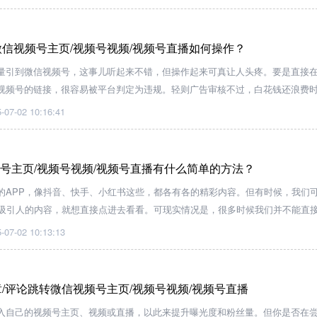
微信视频号主页/视频号视频/视频号直播如何操作？
量引到微信视频号，这事儿听起来不错，但操作起来可真让人头疼。要是直接
视频号的链接，很容易被平台判定为违规。轻则广告审核不过，白花钱还浪费
号，那可就亏大了。
-07-02 10:16:41
频号主页/视频号视频/视频号直播有什么简单的方法？
的APP，像抖音、快手、小红书这些，都各有各的精彩内容。但有时候，我们
很吸引人的内容，就想直接点进去看看。可现实情况是，很多时候我们并不能直
号的相关页面，这可真是让人着急上火。但别担心，有了“天天外链”这个跳转工具
-07-02 10:13:13
/评论跳转微信视频号主页/视频号视频/视频号直播
入自己的视频号主页、视频或直播，以此来提升曝光度和粉丝量。但你是否在