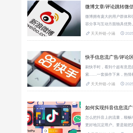
微博文章/评论跳转微
微博拥有庞大的用户群体和
容分享与互动方面独具优势
分享一个超实用的方法，借
天天外链-小涵
2025
快手信息流广告/评论
刷快手时，看到个超有意思
索……一套操作下来，热情
你的视频号，就已经被劝退
天天外链-小涵
2025
接！
如何实现抖音信息流广
怎么把抖音上的流量，顺畅
更好地沉淀用户。要是能把
外链】这个神奇的跳转工具