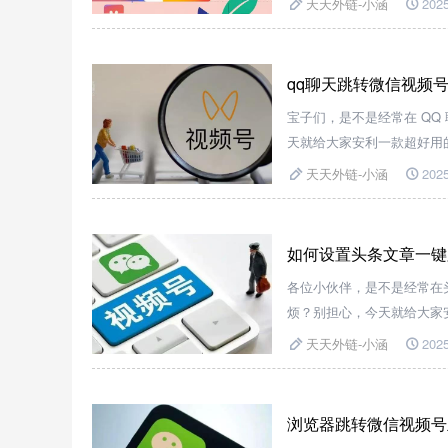
天天外链-小涵
2025
qq聊天跳转微信视频
宝子们，是不是经常在 Q
天就给大家安利一款超好用
儿！
天天外链-小涵
2025
如何设置头条文章一键
各位小伙伴，是不是经常在
烦？别担心，今天就给大家
都轻松搞定，简直不要太方
天天外链-小涵
2025
浏览器跳转微信视频号