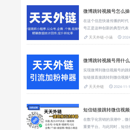
微博跳转视频号怎么操
在这个信息快速传播的时代
号正是这种创新的典型代表
用户的观看习惯，也为内容
天天外链-小涵
2024
喜吧！
微博跳转视频号用什么
实现微博到微信视频号的跳
短链接直接跳转到微信视频
场景。
天天外链
2024-11-1
短信链接跳转微信视频
在数字化营销的浪潮中，微
重要平台。与此同时，短信