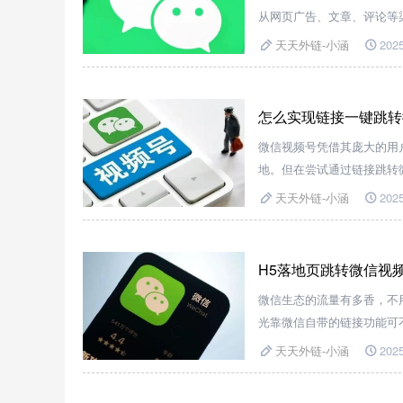
从网页广告、文章、评论等
——“天天外链”，它能帮你
天天外链-小涵
2025
怎么实现链接一键跳转
微信视频号凭借其庞大的用
地。但在尝试通过链接跳转
天天外链-小涵
2025
H5落地页跳转微信视
微信生态的流量有多香，不
光靠微信自带的链接功能可
这种丝滑的操作，靠普通技
天天外链-小涵
2025