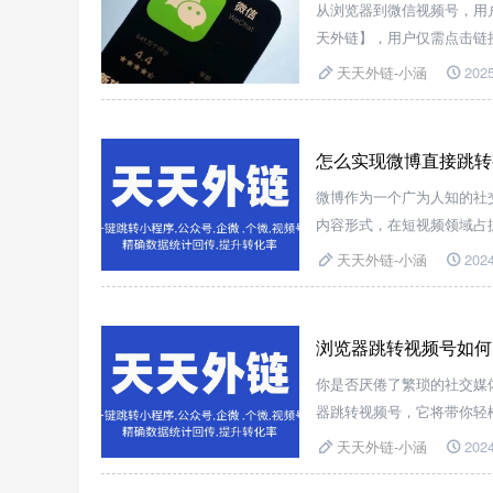
从浏览器到微信视频号，用
天外链】，用户仅需点击链
效提升从浏览到关注、观看
天天外链-小涵
2025
怎么实现微博直接跳转
微博作为一个广为人知的社
内容形式，在短视频领域占
门。
天天外链-小涵
2024
浏览器跳转视频号如何
你是否厌倦了繁琐的社交媒
器跳转视频号，它将带你轻
天天外链-小涵
2024