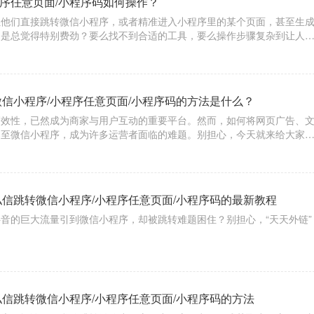
程序任意页面/小程序码如何操作？
让他们直接跳转微信小程序，或者精准进入小程序里的某个页面，甚至生
不是总觉得特别费劲？要么找不到合适的工具，要么操作步骤复杂到让人
。别担心，今天就给大家安利一个超好用的跳转工具 ——【天天外链】
、小
微信小程序/小程序任意页面/小程序码的方法是什么？
高效性，已然成为商家与用户互动的重要平台。然而，如何将网页广告、
导至微信小程序，成为许多运营者面临的难题。别担心，今天就来给大家
工具——【天天外链】，轻松实现一键跳转，让你的流量转化不再是难题
私信跳转微信小程序/小程序任意页面/小程序码的最新教程
音的巨大流量引到微信小程序，却被跳转难题困住？别担心，“天天外链”
私信跳转微信小程序/小程序任意页面/小程序码的方法