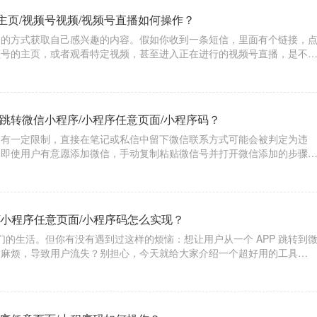
主页/视频号视频/视频号直播如何操作？
捷的方式获取自己感兴趣的内容。假如你收到一条短信，里面有个链接，
频号的主页，或者观看特定视频，甚至进入正在进行的视频号直播，是不
具【天天外链】，就能轻松实现这一便捷操作。​
跳转微信小程序/小程序任意页面/小程序码？
为有一定限制，直接在笔记或私信中留下微信联系方式可能会被判定为违
。即使用户有意愿添加微信，手动复制粘贴微信号并打开微信添加的步骤
流失。而“天天外链”就像是一个智能的桥梁，能够打破小红书和微信之间
信小程
/小程序任意页面/小程序码怎么实现？
我们的生活。但你有没有遇到过这样的烦恼：想让用户从一个 APP 跳转到
又麻烦，导致用户流失？别担心，今天就给大家介绍一个超好用的工具
轻松实现一键跳转，让流量转化变得轻松又高效。