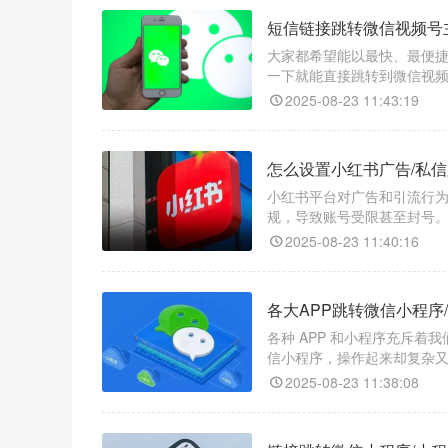
短信链接跳转微信视频号
大家都希望能以最快、最便
一下就能直接跳转到微信视
感觉超棒？其实，借助跳转工
2025-08-23 11:43:19
怎么设置小红书广告/私信
小红书平台对广告和引流行
规，导致账号受限甚至封号
为繁琐，容易让用户在过程中
2025-08-23 11:40:16
的壁垒，让用户一键直达微
各大APP跳转微信小程序
各种 APP 和小程序充斥着
信小程序，操作起来却复杂
——“天天外链”，它能帮你
2025-08-23 11:38:08