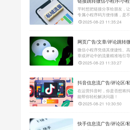
链接跳转微信小程序/小
平时想把链接分享给朋友，
专属小程序码方便传播，是
大，忙活半天还不一定能成功
2025-08-23 11:35:24
不管是链接跳转微信小程序
网页广告/文章/评论跳转
微信小程序凭借其便捷性、
章或评论中的流量精准地引
个招，借助一款神奇的跳转
2025-08-23 11:33:27
抖音信息流广告/评论区/
在运营抖音时，你是否想将抖
能帮你轻松解决问题！​
2025-08-21 10:30:50
快手信息流广告/评论区/