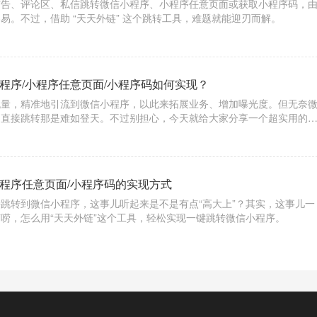
广告、评论区、私信跳转微信小程序、小程序任意页面或获取小程序码，
易。不过，借助 “天天外链” 这个跳转工具，难题就能迎刃而解。
程序/小程序任意页面/小程序码如何实现？
流量，精准地引流到微信小程序，以此来拓展业务、增加曝光度。但无奈
，直接跳转那是难如登天。不过别担心，今天就给大家分享一个超实用的
能轻松实现微博文章 / 评论跳转微信小程序、小程序任意页面，甚至是小程
小程序任意页面/小程序码的实现方式
跳转到微信小程序，这事儿听起来是不是有点“高大上”？其实，这事儿一
唠，怎么用“天天外链”这个工具，轻松实现一键跳转微信小程序。