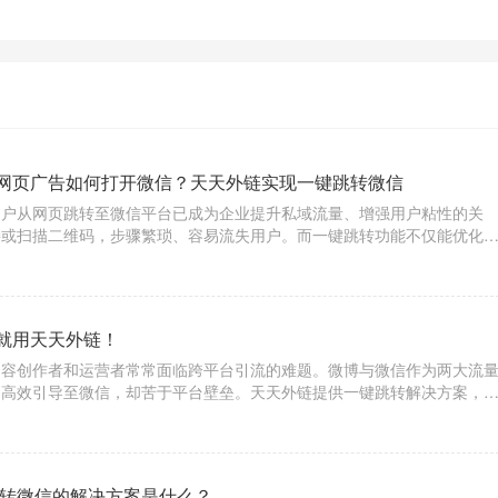
网页广告如何打开微信？天天外链实现一键跳转微信
用户从网页跳转至微信平台已成为企业提升私域流量、增强用户粘性的关
接或扫描二维码，步骤繁琐、容易流失用户。而一键跳转功能不仅能优化
。在众多工具中，“天天外链”以其高效稳定的服务，成为众多企业和个人
就用天天外链！
内容创作者和运营者常常面临跨平台引流的难题。微博与微信作为两大流
容高效引导至微信，却苦于平台壁垒。天天外链提供一键跳转解决方案，
跳转微信的解决方案是什么？