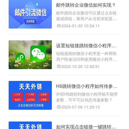
外链】这一智能跳转工具，实现邮
邮件跳转企业微信如何实现？
件一键跳转微信。
邮件跳转企业微信可以通过点击链
接或按钮，将用户从当前浏览器页
面跳转到企业微信应用程序，以便
2024-01-30 10:34:11
发送新邮件或打开特定的邮件。通
过邮件跳转，用户可以直接在默认
的电子邮件客户端中编写和发送邮
设置短链接跳转微信小程序最全教程看这里？
件，无需手动打开邮件应用程序并
输入收件人信息。
短链接跳转微信小程序是一种帮助
用户快速访问和使用微信小程序的
方式。通过生成一个短链接，用户
2023-12-26 12:46:51
可以直接点击该链接，在微信中打
开对应的小程序页面。【天天外
链】很适合推广小程序的朋友
H5跳转微信小程序如何传参数，有没有java/php源码？
外部H5跳转到微信小程序能不能带
参数，可不可以动态传递参数？
2023-07-06 11:29:13
如何实现点击链接一键跳转到公众号关注页？