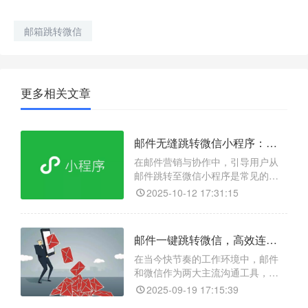
邮箱跳转微信
更多相关文章
邮件无缝跳转微信小程序：提升企业沟通与业务转化新方式
在邮件营销与协作中，引导用户从
邮件跳转至微信小程序是常见的需
求，但直接粘贴小程序码或链接往
2025-10-12 17:31:15
往因平台限制而无法直接打开，导
致用户流失和体验割裂。「天天外
链」是一款专业的跨平台链接跳转
邮件一键跳转微信，高效连接新选择
工具，其核心价值在于彻底打破微
信生态与外部的隔阂。它通过生成
在当今快节奏的工作环境中，邮件
一个智能的通用链接，完美解决了
和微信作为两大主流沟通工具，却
小程序无法在邮件、网页等外部环
往往因平台隔阂导致信息传递效率
2025-09-19 17:15:39
低下。用户需要在邮箱和微信之间