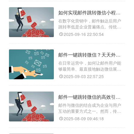
频繁切换，不仅操作繁琐，还容易
错过重要信息。天天外链一款专为
如何实现邮件跳转微信小程序？实现的方式是什么？
跨平台设计的工具，通过生成智能
跳转链接，实现从邮件一键跳转至
在数字化营销中，邮件触达后用户
微信或微信群，大幅提升跨平台沟
跳转率低是企业普遍痛点。传统邮
通效率，访问数据统计、防封防屏
件中的小程序链接需手动复制、切
2025-09-16 22:50:54
换应用，繁琐操作导致 70% 潜在客
户流失。而微信小程序作为高活跃
流量池，其即用即走的特性能显著
邮件一键跳转微信？天天外链一键跳转微信，高效连接从此开始
提升转化效率。天天外链作为专业
跨平台引流工具，可生成合规链接
在日常运营中，如何让邮件用户能
打破平台壁垒，实现邮件点击一键
够最简单、最直接地触达微信展示
直达小程序，还支持数据追
的内容，成为了提升运营效率的关
2025-09-03 22:57:25
键。传统手动复制搜索，无形中设
置了传播障碍，导致用户流失，转
化率难以提升。为此，推荐一款高
邮件一键跳转微信的高效引流方式是什么？
效便捷的工具——天天外链，实现
从邮件、短信、网页等地方一键跳
邮件与微信的结合成为企业与用户
转至微信生态内的指定页面。它不
互动的重要方式之一。然而，传统
仅能生成跳转链接，更强大的是具
邮件跳转微信的方式存在诸多问
2025-08-09 09:46:18
题，如操作繁琐、链接失效、用户
体验差等。现在，只需借助【天天