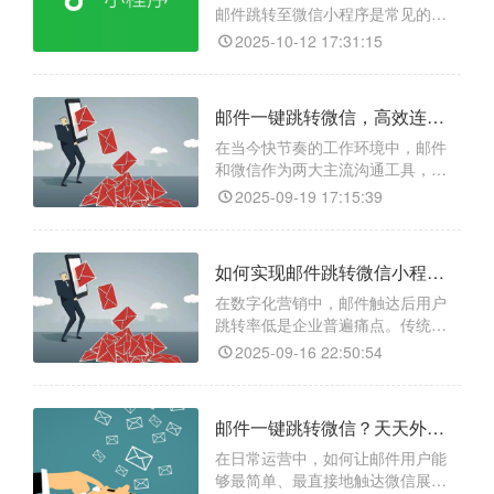
长期安全。用户邮件点击即可直达
邮件跳转至微信小程序是常见的需
微信指定页面，彻底打破平台
求，但直接粘贴小程序码或链接往
2025-10-12 17:31:15
往因平台限制而无法直接打开，导
致用户流失和体验割裂。「天天外
链」是一款专业的跨平台链接跳转
邮件一键跳转微信，高效连接新选择
工具，其核心价值在于彻底打破微
信生态与外部的隔阂。它通过生成
在当今快节奏的工作环境中，邮件
一个智能的通用链接，完美解决了
和微信作为两大主流沟通工具，却
小程序无法在邮件、网页等外部环
往往因平台隔阂导致信息传递效率
2025-09-19 17:15:39
低下。用户需要在邮箱和微信之间
频繁切换，不仅操作繁琐，还容易
错过重要信息。天天外链一款专为
如何实现邮件跳转微信小程序？实现的方式是什么？
跨平台设计的工具，通过生成智能
跳转链接，实现从邮件一键跳转至
在数字化营销中，邮件触达后用户
微信或微信群，大幅提升跨平台沟
跳转率低是企业普遍痛点。传统邮
通效率，访问数据统计、防封防屏
件中的小程序链接需手动复制、切
2025-09-16 22:50:54
换应用，繁琐操作导致 70% 潜在客
户流失。而微信小程序作为高活跃
流量池，其即用即走的特性能显著
邮件一键跳转微信？天天外链一键跳转微信，高效连接从此开始
提升转化效率。天天外链作为专业
跨平台引流工具，可生成合规链接
在日常运营中，如何让邮件用户能
打破平台壁垒，实现邮件点击一键
够最简单、最直接地触达微信展示