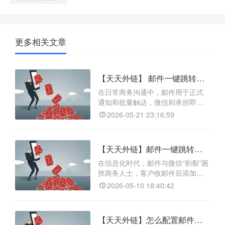
更多相关文章
【天天外链】 邮件一键跳转微信，如何打通沟通壁垒？
在日常商务沟通中，邮件用于正式
通知和批量触达，微信则承担即时
互动和服务深化。但两者之间的切
2026-05-21 23:16:59
换始终繁琐。天天外链正是为解决
这一难题而生，它具备多场景智能
跳转功能，支持从邮件、短信、抖
【天天外链】邮件一键跳转微信的高效解决方案
音、网页等渠道一键跳转至公众
号、个人微信、企业微信、微信
在信息化时代，邮件与微信“割裂”困
群、小程序等多种目标，适配不同
扰商务人士，客户收邮件后添加微
引流需求；活码系统规避平台屏
信步骤繁琐易致用户流失。如今，
2026-05-10 18:40:42
蔽，支
天天外链作为智能外链工具，以其
核心功能解决痛点：多场景无缝跳
转，支持从邮件一键跳转几乎所有
【天天外链】怎么配置邮件一键跳转微信，助力高效引流私域
微信生态类型；智能数据追踪，后