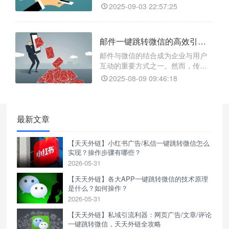
直达小程序，还支持数据追
的内容，成为了提升运营效率的关
2025-09-03 22:57:25
键。传统手动复制搜索，无形中设
置了传播障碍，导致用户流失，转
化率难以提升。为此，推荐一款高
邮件一键跳转微信的高效引流方式是什么？
效便捷的工具——天天外链，实现
从邮件、短信、网页等地方一键跳
邮件与微信的结合成为企业与用户
转至微信生态内的指定页面。它不
互动的重要方式之一。然而，传统
仅能生成跳转链接，更强大的是具
邮件跳转微信的方式存在诸多问
2025-08-09 09:46:18
题，如操作繁琐、链接失效、用户
体验差等。现在，只需借助【天天
外链】这一智能跳转工具，实现邮
件一键跳转微信。
最新文章
【天天外链】小红书广告/私信一键跳转微信怎么
实现？操作步骤有哪些？
2026-05-31
【天天外链】各大APP一键跳转微信的技术原理
是什么？如何操作？
2026-05-31
【天天外链】私域引流利器：网页广告/文章/评论
一键跳转微信，天天外链全攻略