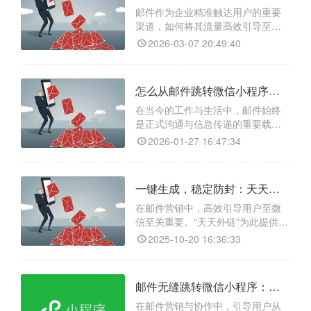
台精准统计相关数据，助用户分析
邮件作为企业精准触达用户的重要
推广效果；落地页灵活定制，支持
渠道，如何将其流量高效引导至微
自定义相关元素，贴合品牌形
信生态，是私域运营的核心难题。
2026-03-07 20:49:40
天天外链可完美破解这一痛点，其
核心功能涵盖生成安全稳定的跳转
链接、实时数据追踪、多场景适
怎么从邮件跳转微信小程序？天天外链高效连接用户的新路径
配，还能实现防封防拦截，用户点
击邮件内短链即可一键唤起微信，
在当今的工作与生活中，邮件始终
无需手动复制操作，大幅缩短转化
是正式沟通与信息传递的重要载
链路，让邮件触达快速转化为私域
体。将其与微信小程序相融合，既
2026-01-27 16:47:34
流
能延续邮件的结构化与可信度，又
能借助小程序的轻便与交互性，显
著提升信息触达效率与用户体验。
一键生成，稳定防封：天天外链打造邮件至微信的畅通桥梁
实现这一功能，可以借助专业工具
如天天外链，它不仅支持邮件跳转
在邮件营销中，高效引导用户至微
微信小程序，还具备微信外链生
信至关重要。“天天外链”为此提供专
成、二维码活码以及广告落地页制
业解决方案，能将公众号、小程序
2025-10-20 16:36:33
作等
等页面转化为智能链接。其核心功
能包括：一键生成外链，无需技术
背景；智能跳转，自动识别设备打
邮件无缝跳转微信小程序：提升企业沟通与业务转化新方式
开微信；精准数据统计，实时追踪
点击效果；稳定防封禁，保障链接
在邮件营销与协作中，引导用户从