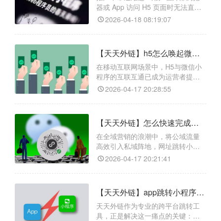
器或 App 访问 H5 页面时无法直接
跳转微信小程序，造成流量流失。
2026-04-18 08:19:07
天天外链可解决此痛点，它能将小
程序一键转换为可在各大平台点击
的外链，覆盖超 95%主流浏览器与
【天天外链】h5怎么唤起微信小程序的具体配置步骤有哪些？
移动设备，在安卓和 iOS 系统均稳
定运行，兼容性佳。而且，它通过
在移动互联网场景中，H5与微信小
合规技术方案规避平台拦截风险，
程序的互联互通已成为运营者提升
保证跳转功
转化率的关键。天天外链正是为解
2026-04-17 20:28:55
决这一需求而生的专业工具：它不
仅能一键生成合规的跳转链接，还
支持自定义路径与动态参数传递，
【天天外链】怎么快速完成网址跳转小程序配置？告别封禁，一键打通全域流量
让您轻松实现H5到小程序的精准引
流。更实用的是，天天外链内置落
在全域营销的浪潮中，将公域流量
地页制作模块和全链路数据跟踪功
高效引入私域阵地，网址跳转小程
能，即使不懂技术，也能快速
序已成为运营人员的核心武器。然
2026-04-17 20:21:41
而，链接在站外被频繁封禁、跳转
失败、数据无法追踪，长期困扰着
推广效果。天天外链作为专业的跳
【天天外链】app跳转小程序怎么做？零技术门槛的快捷跳转方案
转工具，凭借硬核能力破局：智能
防拦截将封禁率降至最低；95%以
天天外链作为专业的跨平台跳转工
上外部场景适配，从抖音、快手、
具，正是解决这一痛点的关键：智