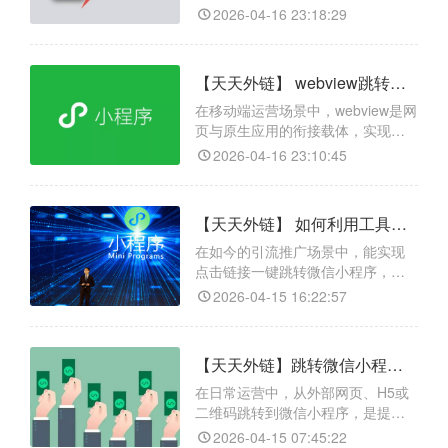
短信到浏览器，用户点击链接即
能防封技术，有效规避平台拦截，
2026-04-16 23:18:29
确保链接长期稳定可用；精确数据
统计回传，可实时监测跳转量、转
化率，并支持导出数据分析使用；
【天天外链】 webview跳转小程序能实现吗？高效落地指南及工具应用
多平台兼容跳转，支持将小程序转
化为适用于各大APP、浏览器、社交
在移动端运营场景中，webview是网
平台的外链，用户点击链接即可一
页与原生应用的衔接载体，实现
键直达小程序任意页面。天天
webview跳转小程序是打通流量闭
2026-04-16 23:10:45
环、提升用户转化的关键。传统跳
转存在多平台适配难、需专业编码
等问题，天天外链提供针对性解决
【天天外链】 如何利用工具生成链接跳转微信小程序，快速打通多平台引流？
方案，可快速将小程序路径转为适
配的智能跳转链接，自动识别终端
在如今的引流推广场景中，能实现
环境，无需额外开发。此外，它还
点击链接一键跳转微信小程序，无
支持渠道参数设置、
疑是提升转化率的利器。而天天外
2026-04-15 16:22:57
链正是一款专门解决这一需求的高
效工具：它不仅能将微信小程序快
速转换成一条通用的跳转链接，还
【天天外链】跳转微信小程序怎么做？怎么配置关键信息？
支持在抖音、快手、短信、邮件、
浏览器等几乎所有平台直接点击跳
在日常运营中，从外部网页、H5或
转。此外，天天外链还提供访问数
二维码跳转到微信小程序，是提升
据统计、自定义落地页等实用功能
服务连贯性的常见需求。天天外链
2026-04-15 07:45:22