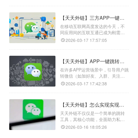
作为一款专业的跨平台跳转工具，
支持将小程序转换为可在抖音、浏
览器、短信、邮件等外部场景直接
【天天外链】三方APP一键跳转微信的技术原理是什么？怎么操作
点击的链接，用户点击即可一键唤
醒微信并直达小程序指定页面，无
在移动互联网高度发达的今天，不
需扫码或手动搜索。它还支持防封
同应用间的互联互通已成为刚需，
禁跳转、数据统计追踪、自定义
如何在第三方APP内顺畅地将用户引
2026-03-17 17:57:05
导至微信生态，是许多开发者和运
营者关注的焦点。借助“天天外链”这
样的专业工具，这一需求可以轻松
【天天外链】APP一键跳转微信的实现方法是什么？怎么操作？
实现。该工具内置了强大的智能活
码系统，支持200张子码自动轮换展
在许多APP运营场景中，引导用户跳
示，有效规避平台风控；同时支持
转微信（如加好友、入群、关注公
广告平台数据回传，
众号）常因繁琐操作导致用户流
2026-03-17 17:42:38
失。天天外链可将微信目标页生成
APP内一键跳转链接，用户点击即直
接唤起微信到达指定页面。它还支
【天天外链】怎么实现实现各大APP一键跳转微信？打破APP壁垒就这么简单
持实时数据统计，让运营者精准掌
握转化效果；同时提供自定义中间
天天外链不仅仅是一个简单的跳转
引导页功能，可上传品牌海报、自
工具，其核心功能，全面助力私域
定义按钮文案，提升跳转过
引流。首先，它的核心功能是跨平
2026-03-16 18:05:26
台无缝跳转，兼容抖音、微博、小
红书、百度等主流渠道，用户点击