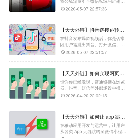
信内外多平台点击链接跳转小程
将公域流量引至微信私域的难题，
序，还支持自定义动态参数与实时
因平台规则，直接添加外部链接跳
2026-05-07 22:57:36
点击数
转微信会被拦截。针对此，天天外
链提供跨平台跳转方案，可将微信
小程序转化为能在小红书等平台打
【天天外链】抖音链接跳转微信小程序如何破解？实现一键跳转的秘诀是什么？
开的外链，支持一键跳转微信小程
序及自定义动态参数跳转，实现精
在抖音发布爆款视频后，你是否常
准引流。此外，它还具备卡片链接
因用户需跳出抖音、打开微信、搜
生成和广告投放数据回传等实用功
索小程序的繁琐流程而流失大量潜
2026-05-07 22:51:57
在客户？别担心，天天外链作为专
业的外链工具，能完美解决两大痛
点：一是实现抖音到微信小程序的
【天天外链】如何实现网页跳转小程序？有什么方法？
直接跳转，用户点击链接即可一步
到达；二是精准回传点击、转化等
也许你已经发现，普通链接在浏览
数据，让每一次引流效果都清晰可
器、抖音、短信等外部场景中根本
查，彻底告别跨平台统计盲区。
无法直接唤起小程序，而天天外链
2026-04-20 22:02:15
正是解决这一难题的专业工具——
它支持将小程序链接转换为可在几
乎所有平台直接点击的智能跳转链
【天天外链】如何让 app 跳转微信小程序指定页面不失效？有哪些实用方案？
接，点击即可一键唤醒微信并直达
小程序指定页面，全程无需扫码或
在移动应用开发与运营中，让用户
手动搜索。工具自带环境识别与防
从各类 App 无缝跳转至微信小程序
封禁能力，兼容95%以上的ap
指定页面是提升体验和转化率的难