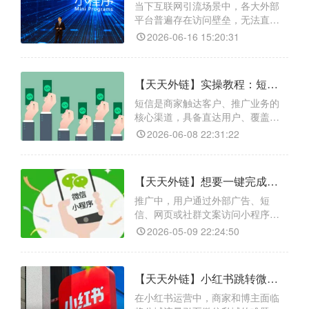
当下互联网引流场景中，各大外部
平台普遍存在访问壁垒，无法直接
触发链接跳转微信小程序、直达小
2026-06-16 15:20:31
程序任意页面或调取小程序码，极
大限制了流量转化效率。而天天外
链作为专业的跨平台跳转引流工
【天天外链】实操教程：短信链接跳转微信小程序/小程序任意页面/小程序码落地方法
具，完美破解了这一推广难题，适
配全场景线上引流需求。平台具备
短信是商家触达客户、推广业务的
的实用功能，多渠道兼容适配功
核心渠道，具备直达用户、覆盖率
能，一键生成的链接和二维码可适
高的优势，但传统短信存在引流短
2026-06-08 22:31:22
配抖
板，无法直接跳转微信小程序，用
户只能手动搜索小程序、查找对应
页面，操作繁琐、用户流失率高，
【天天外链】想要一键完成点击链接跳转小程序，具体需要哪几个配置步骤？
严重影响营销转化效果。而天天外
链是适配商家引流需求的专业工
推广中，用户通过外部广告、短
具，完美破解这一行业难题，其核
信、网页或社群文案访问小程序，
心功能极具实用性：支持短信、百
需扫码或复制链接手动打开，步骤
2026-05-09 22:24:50
度
繁琐、流失率高。运营者急需点击
链接直接唤起并跳转小程序指定页
面，以高效导入多渠道流量的方
【天天外链】小红书跳转微信小程序真的能一键完成吗？该怎么操作？
式。天天外链可解决此痛点，它能
将小程序转换成通用外链，支持微
在小红书运营中，商家和博主面临