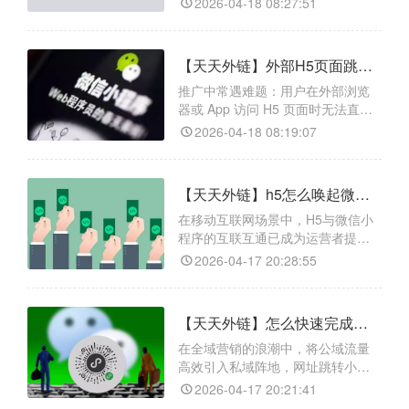
2026-04-18 08:27:51
点。天天外链可解决这一痛点，它
能将微信小程序生成适用于多数
App 的跳转链接，用户在抖音、微
【天天外链】外部H5页面跳转到微信小程序的实操指南，从H5到小程序，点击即达
博等微信外部 App 点击链接，可一
键拉起微信并自动进入小程序任意
推广中常遇难题：用户在外部浏览
页面，无需手动搜索或扫码，缩短
器或 App 访问 H5 页面时无法直接
转化路径。此外
跳转微信小程序，造成流量流失。
2026-04-18 08:19:07
天天外链可解决此痛点，它能将小
程序一键转换为可在各大平台点击
的外链，覆盖超 95%主流浏览器与
【天天外链】h5怎么唤起微信小程序的具体配置步骤有哪些？
移动设备，在安卓和 iOS 系统均稳
定运行，兼容性佳。而且，它通过
在移动互联网场景中，H5与微信小
合规技术方案规避平台拦截风险，
程序的互联互通已成为运营者提升
保证跳转功
转化率的关键。天天外链正是为解
2026-04-17 20:28:55
决这一需求而生的专业工具：它不
仅能一键生成合规的跳转链接，还
支持自定义路径与动态参数传递，
【天天外链】怎么快速完成网址跳转小程序配置？告别封禁，一键打通全域流量
让您轻松实现H5到小程序的精准引
流。更实用的是，天天外链内置落
在全域营销的浪潮中，将公域流量
地页制作模块和全链路数据跟踪功
高效引入私域阵地，网址跳转小程
能，即使不懂技术，也能快速
序已成为运营人员的核心武器。然
2026-04-17 20:21:41
而，链接在站外被频繁封禁、跳转