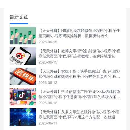
失败、数据无法追踪，长期困扰着
推广效果。天天外链作为专业的跳
转工具，凭借硬核能力破局：智能
最新文章
防拦截将封禁率降至最低；95%以
上外部场景适配，从抖音、快手、
【天天外链】H5落地页跳转微信小程序/小程序任
短信到浏览器，用户点击链接即
意页面/小程序码实操解析，数据驱动增长
2026-06-15
【天天外链】微博文章/评论跳转微信小程序/小程
序任意页面/小程序码实操教程，破解跨域限制
2026-06-15
【天天外链】实操干货：快手信息流广告/评论区/
私信怎么跳转微信小程序/小程序任意页面/小程序
码？
2026-06-12
【天天外链】抖音信息流广告/评论区/私信跳转微
信小程序/小程序任意页面/小程序码的终极方案，
一键生成外链技巧
2026-06-12
【天天外链】头条文章怎么跳转微信小程序/小程
序任意页面/小程序码？用这个方法配一次就通
2026-06-11