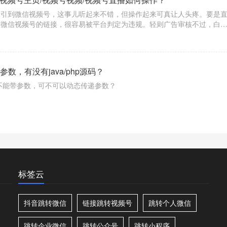
量引到微信视频号，这事儿听起来不错，但操作起来可真让人头疼。要是
留微信视频号的链接，很容易被平台判定为违规。轻则广告审核不过，白
限流甚至封号，那可就亏大了。
数，有没有java/php源码？
不能带参数，可不可以动态传递参数？
标签云
抖音跳转微信
链接跳转视频号
跳转个人微信
跳转企业微信
跳转公众号
跳转小程序