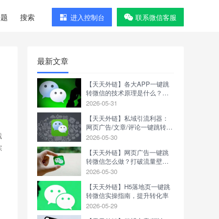
问题
搜索
进入控制台
联系微信客服
最新文章
【天天外链】各大APP一键跳
转微信的技术原理是什么？如
何操作？
2026-05-31
【天天外链】私域引流利器：
、
网页广告/文章/评论一键跳转微
截
信，天天外链全攻略
2026-05-30
踪
【天天外链】网页广告一键跳
转微信怎么做？打破流量壁
垒，高效锁定微信私域
2026-05-30
【天天外链】H5落地页一键跳
转微信实操指南，提升转化率
2026-05-29