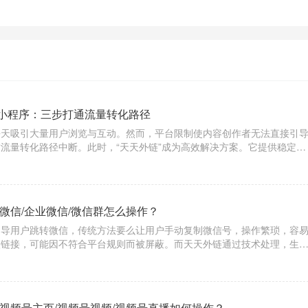
小程序：三步打通流量转化路径
每天吸引大量用户浏览与互动。然而，平台限制使内容创作者无法直接引
流量转化路径中断。此时，“天天外链”成为高效解决方案。它提供稳定合
能防封机制，保障链接长期有效；同时支持多维度数据统计，帮助用户精
真正
微信/企业微信/微信群怎么操作？
引导用户跳转微信，传统方法要么让用户手动复制微信号，操作繁琐，容
入链接，可能因不符合平台规则而被屏蔽。而天天外链通过技术处理，生
符合平台规则，还能确保用户点击后一键直达微信，大大提升用户体验。
视频号主页/视频号视频/视频号直播如何操作？