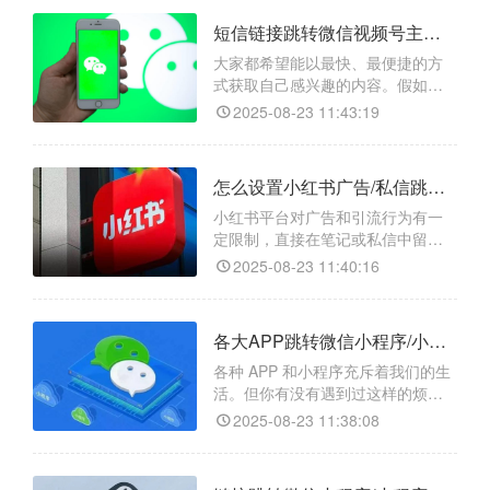
跳转微信小程序，甚至能精准跳转
短信链接跳转微信视频号主页/视频号视频/视频号直播如何操作？
到小程序的任意页面，还能搞定小
程序码相关跳转哦！​
大家都希望能以最快、最便捷的方
式获取自己感兴趣的内容。假如你
收到一条短信，里面有个链接，点
2025-08-23 11:43:19
一下就能直接跳转到微信视频号的
主页，或者观看特定视频，甚至进
入正在进行的视频号直播，是不是
怎么设置小红书广告/私信跳转微信小程序/小程序任意页面/小程序码？
感觉超棒？其实，借助跳转工具
【天天外链】，就能轻松实现这一
小红书平台对广告和引流行为有一
便捷操作。​
定限制，直接在笔记或私信中留下
微信联系方式可能会被判定为违
2025-08-23 11:40:16
规，导致账号受限甚至封号。即使
用户有意愿添加微信，手动复制粘
贴微信号并打开微信添加的步骤较
各大APP跳转微信小程序/小程序任意页面/小程序码怎么实现？
为繁琐，容易让用户在过程中流
失。而“天天外链”就像是一个智能的
各种 APP 和小程序充斥着我们的生
桥梁，能够打破小红书和微信之间
活。但你有没有遇到过这样的烦
的壁垒，让用户一键直达微信小程
恼：想让用户从一个 APP 跳转到微
2025-08-23 11:38:08
信小程序，操作起来却复杂又麻
烦，导致用户流失？别担心，今天
就给大家介绍一个超好用的工具