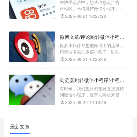
在快手运营中，想从信息流广告、
评论区、私信跳转微信小程序、小
程序任意页面或获取小程序码，由
2025-08-21 10:27:28
于平台限制，直接操作并不容易。
不过，借助 “天天外链” 这个跳转工
具，难题就能迎刃而解。
微博文章/评论跳转微信小程序/小程序任意页面/小程序码如何实现？
很多小伙伴都想把微博上的流量，
精准地引流到微信小程序，以此来
拓展业务、增加曝光度。但无奈微
2025-08-21 10:25:06
博和微信是两个独立的平台，直接
跳转那是难如登天。不过别担心，
今天就给大家分享一个超实用的跳
浏览器跳转微信小程序/小程序任意页面/小程序码的实现方式
转工具 —— 天天外链，它能轻松实
现微博文章 / 评论跳转微信小程序、
有时候，我们想从浏览器直接跳转
小程序任意页面，甚至是小程序
到微信小程序，这事儿听起来是不
码。
是有点“高大上”？其实，这事儿一点
2025-08-20 10:18:49
都不难，今天就来给大家唠唠，怎
么用“天天外链”这个工具，轻松实现
一键跳转微信小程序。
最新文章