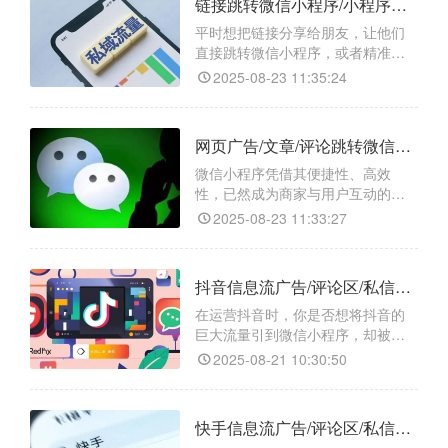
链接跳转微信小程序/小程序任意页面/小程序码如何操作？
——“天天外链”，它能帮你轻松实现
一键跳转，让流量转化变得轻松又
平时想把链接分享给朋友，让他们
高效。
直接跳转微信小程序，或者精准进
入小程序里的某个页面，甚至生成
2025-08-23 11:35:24
专属小程序码方便传播，是不是总
觉得特别费劲？要么找不到合适的
工具，要么操作步骤复杂到让人头
网页广告/文章/评论跳转微信小程序/小程序任意页面/小程序码的方法是什么？
大，忙活半天还不一定能成功。别
担心，今天就给大家安利一个超好
微信小程序凭借其便捷性、高效
用的跳转工具 ——【天天外链】，
性，已然成为商家与用户互动的重
不管是链接跳转微信小程序、小
要平台。然而，如何将网页广告、
2025-08-23 11:33:27
文章或评论中的流量精准地引导至
微信小程序，成为许多运营者面临
的难题。别担心，今天就来给大家
抖音信息流广告/评论区/私信跳转微信小程序/小程序任意页面/小程序码的最新教程
支个招，借助一款神奇的跳转工具
——【天天外链】，轻松实现一键
在运营抖音时，你是否想将抖音的
跳转，让你的流量转化不再是难
巨大流量引到微信小程序，却被跳
题！
转难题困住？别担心，“天天外链”
2025-08-21 10:30:50
能帮你轻松解决问题！​
快手信息流广告/评论区/私信跳转微信小程序/小程序任意页面/小程序码的方法