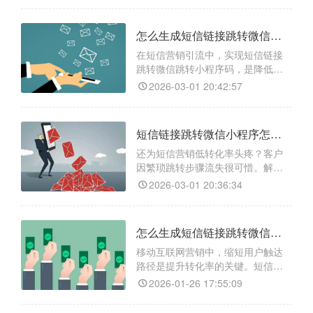
具，不仅能实现短信链接一键跳转
微信公众号，还具备多项实用功
怎么生成短信链接跳转微信跳转小程序码，低成本实现私域精准引流
能：一是多平台兼容，支持从短
信、邮件、H5网页、抖音、快手等
在短信营销引流中，实现短信链接
95%以上的主流平台跳转至微信生
跳转微信跳转小程序码，是降低用
态；二是数据追踪统计，可精确统
户流失、提升转化的关键。借助
2026-03-01 20:42:57
「天天外链」，可轻松打破短信与
微信小程序的连接壁垒，其核心功
能包括：一键生成适配短信的短链
短信链接跳转微信小程序怎么生成？用天天外链实现一键直达
接与小程序码，支持自定义动态参
数追踪用户来源，提供实时数据统
还为短信营销低转化率头疼？客户
计优化投放策略，还能通过白名单
因繁琐跳转步骤流失很可惜。解决
域名保障跳转稳定不拦截，让精准
此问题无需复杂技术，借助天天外
2026-03-01 20:36:34
引
链即可轻松实现短信链接跳转微信
小程序。它能生成支持一键跳转的
短链接，还有其他核心功能：跨平
怎么生成短信链接跳转微信小程序？三步实现高效场景化引流
台兼容，在短信、邮件、浏览器中
点击可直达小程序页面；有数据统
移动互联网营销中，缩短用户触达
计功能，后台实时追踪点击量和地
路径是提升转化率的关键。短信触
域分布，助你优化投放策略；可多
达率高，若能直接跳转微信小程
2026-01-26 17:55:09
序，可优化用户体验与运营效果。
借助「天天外链」等专业工具可实