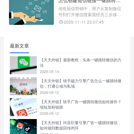
怎么创建短信链接一键跳转微信？3步实现高效引流
能，让营销效果一目了然。通过打
破不同平台间的壁垒，天天外链极
传统短信营销中，用户从复制微信
大简化了传统繁琐的加粉步骤，将
号到打开微信搜索需经历三步操
多步操作简化为“一键直达”，为各
作，每一步都可能导致约30%的用
2025-11-11 23:07:45
户流失。加之微信严格限制外链，
普通短链易被拦截，且企业无法追
踪效果。天天外链为此提供解决方
案：生成防封跳转链接，一键直达
最新文章
微信加好友页，稳定兼容安卓与苹
果设备，并精准统计点击与转化数
【天天外链】最新教程：头条一键跳转微信的方
据，帮助企业高效引流、优化策略
法
2026-05-14
【天天外链】快手磁力引擎广告怎么一键跳转微
信，打通公域与私域
2026-05-12
【天天外链】快手广告一键跳转微信如何操作？
缩短加粉链路
2026-05-12
【天天外链】抖音巨量引擎广告一键跳转微信，
如何做到数据回传闭环