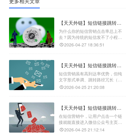
更多相关文章
【天天外链】短信链接跳转微信小程序太丝滑了！天天外链功能解析与实操步骤
为什么你的短信营销点击率总上不
去？因为传统的短信发不了小程序
链接，用户复制口令去微信打开的
2026-04-27 18:36:51
路径太长，流失率极高。要解决这
个痛点，你就需要借助天天外链这
个专业的跨平台工具。它不仅能实
【天天外链】短信链接跳转微信公众号教程：3分钟搞定跨平台引流，轻松涨粉
现短信链接跳转微信小程序，还具
备支持生成短链接，节省短信字数
短信营销虽有高到达率优势，但纯
降低成本；能实现精准的数据统
文字形式单调、跳转路径冗长（复
计，实时查看点击量和地域分布；
制链接 - 打开浏览器 - 搜索），易致
2026-04-25 21:20:08
不
用户中途流失。解决此痛点需借
助“天天外链”等专业跳转工具。它支
持链接一键直达微信公众号主页，
【天天外链】短信链接跳转微信公众号主页的实用方法，高效引流，点击即关注
有智能防封技术保障链接在各短信
通道稳定存活，后台还提供精准点
在短信营销中，让用户点击一个链
击数据统计，能让你掌握短信群发
接就能直接进入微信公众号主页，
转化效果，实现从“
是提升关注转化率的关键。天天外
2026-04-25 21:12:14
链作为一款专业的私域流量管理工