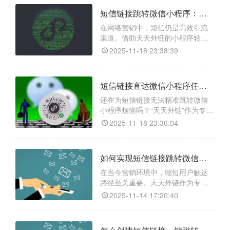
现此功能，且操作简单强大。该工
短信链接跳转微信小程序：天天外链助你实现精准引流
具能一键生成跨平台可跳转的通用
链接，解决短信唤醒小程序的技术
在网络营销中，短信仍是高效引流
难题；还支持自定义动态参数，用
渠道。借助天天外链的小程序转链
于植入用户ID、活动来源等信息，
接功能，企业可将短信链接直接跳
2025-11-18 23:38:39
转微信小程序，轻松打破平台壁
垒。该功能一键生成普通URL链
接，具备访问统计、安全防护和分
短信链接直达微信小程序任意页面？试试“天天外链”，轻松搞定精准跳转！
组管理等特性。用户点击短信链接
后，自动唤起微信并直达小程序指
还在为短信链接无法精准跳转微信
定页面，大幅提升转化效率。通过
小程序烦恼吗？“天天外链”作为专业
数据追踪优化营销策略，助力企业
第三方跳转工具，解决了这一难
2025-11-18 23:36:04
实
题。它可一键生成智能短链接，让
用户点击短信链接后，直接进入微
信小程序指定页面，如商品详情、
如何实现短信链接跳转微信？这个方法太高效了！
活动页、会员中心等，精准直达。
借助先进参数识别技术，系统自动
在当今营销环境中，缩短用户触达
规避路径错误，确保跳转稳定。此
路径至关重要。天天外链作为专业
外，该工具已通过各大手机厂商
的引流工具，提供微信一键跳转解
2025-11-14 17:20:40
决方案，能直接将短信链接跳转至
个人微信。该平台不仅能够生成专
属外链，还具备实时数据统计功