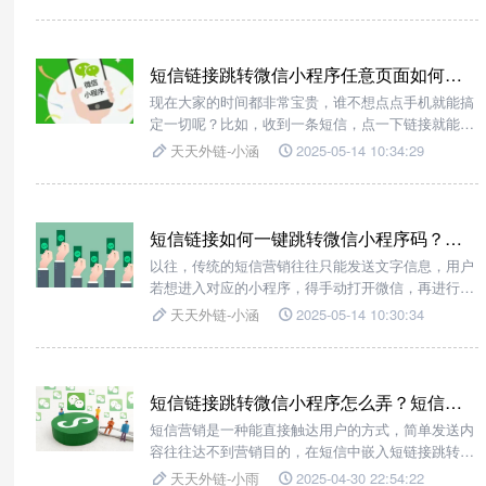
天外链】跳转工具，我们可以通过在短信里加入跳转
链接直接跳转到微信小程序，让短信营销变得高效又
有趣。
短信链接跳转微信小程序任意页面如何操作？
现在大家的时间都非常宝贵，谁不想点点手机就能搞
定一切呢？比如，收到一条短信，点一下链接就能直
接跳转到微信小程序的任意页面，是不是很方便？今
天天外链-小涵
2025-05-14 10:34:29
天，就给大家安利一款超好用的工具——【天天外
链】，它能轻松帮你实现这个功能。
短信链接如何一键跳转微信小程序码？操作方法是怎样的？
以往，传统的短信营销往往只能发送文字信息，用户
若想进入对应的小程序，得手动打开微信，再进行搜
索，这一连串操作下来，繁琐又耗时，很多用户可能
天天外链-小涵
2025-05-14 10:30:34
就因为嫌麻烦而放弃了。今天就给大家分享一个超实
用的小技巧 —— 借助【天天外链】实现短信链接跳
转微信小程序码。
短信链接跳转微信小程序怎么弄？短信进入小程序
短信营销是一种能直接触达用户的方式，简单发送内
容往往达不到营销目的，在短信中嵌入短链接跳转到
微信端的方式，能提高推广转化率，支持点击短信链
天天外链-小雨
2025-04-30 22:54:22