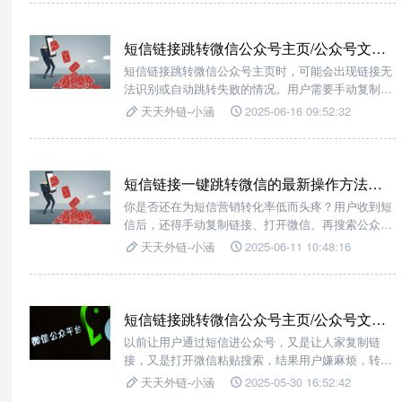
微信小程序，甚至能精准跳转到任意页面或小程序
码！
短信链接跳转微信公众号主页/公众号文章/公众号二维码如何操作？
短信链接跳转微信公众号主页时，可能会出现链接无
法识别或自动跳转失败的情况。用户需要手动复制链
接，再打开微信搜索公众号，操作繁琐，很容易让用
天天外链-小涵
2025-06-16 09:52:32
户失去耐心。针对这些问题，我们可以借助【天天外
链】这个强大的跳转工具。它能够帮助我们轻松实现
短信链接到微信公众号的无缝跳转，提升用户体验，
提高流量转化率。
短信链接一键跳转微信的最新操作方法分享！
你是否还在为短信营销转化率低而头疼？用户收到短
信后，还得手动复制链接、打开微信、再搜索公众号
或小程序，繁琐的步骤直接劝退一半潜在客户。现
天天外链-小涵
2025-06-11 10:48:16
在，天天外链为你解锁“短信链接一键跳转微信”的黑
科技，让用户点击即跳转，转化率翻倍不是梦！
短信链接跳转微信公众号主页/公众号文章/公众号二维码如何实现？
以前让用户通过短信进公众号，又是让人家复制链
接，又是打开微信粘贴搜索，结果用户嫌麻烦，转化
率低到我想哭！直到我挖到了【天天外链】这个宝藏
天天外链-小涵
2025-05-30 16:52:42
工具，三步就轻松搞定短信链接跳转公众号主页、文