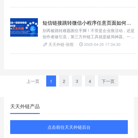
接一键跳转到微信加好友/微信小程序/微信公众号，
无需搜索账号，一步直达微信小程序增加点击率。下
文为大家介绍如何生成短链接使用。
短信链接跳转微信小程序任意页面如何解决?
别再被跳转难题困住手脚！不管是企业推活动，还是
创作者做引流，第三方外链工具就是破局神器。一键
生成精准跳转链接，轻松把短信流量变成小程序活跃
天天外链-张雨
2025-04-25 17:34:30
用户，告别复杂操作，让转化更简单，赶紧试试，解
锁流量增长新姿势！
上一页
1
2
3
4
下一页
天天外链产品
点击前往天天外链后台