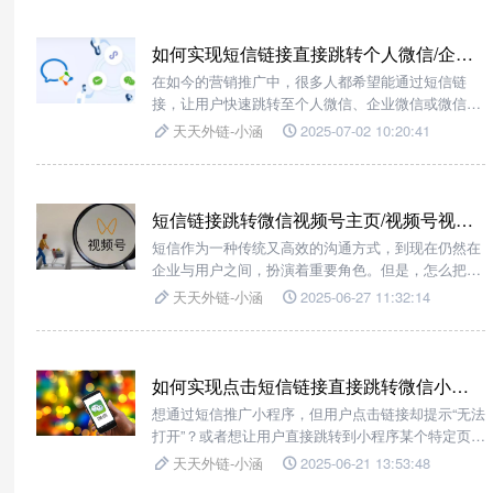
们提供了解决方案，它能够轻松实现短信链接跳转微
信小商店/H5网页，为企业和商家带来全新的营销体
验。
如何实现短信链接直接跳转个人微信/企业微信/微信群？
在如今的营销推广中，很多人都希望能通过短信链
接，让用户快速跳转至个人微信、企业微信或微信
群，以此来拓展业务、增加客户粘性。但这过程中，
天天外链-小涵
2025-07-02 10:20:41
常常会遇到一些让人头疼的问题。不过别担心，这些
难题，借助第三方跳转工具【天天外链】就能轻松解
决。
短信链接跳转微信视频号主页/视频号视频/视频号直播怎么实现？
短信作为一种传统又高效的沟通方式，到现在仍然在
企业与用户之间，扮演着重要角色。但是，怎么把短
信的即时性，和微信视频号的强大传播力相结合，一
天天外链-小涵
2025-06-27 11:32:14
直是很多人关注的焦点。要是能让用户通过短信链
接，一键就跳转到微信视频号主页、视频或者直播，
那该多好啊！其实，借助跳转工具【天天外链】，就
能实现这个超棒的功能！
如何实现点击短信链接直接跳转微信小程序/小程序任意页面/小程序码
想通过短信推广小程序，但用户点击链接却提示“无法
打开”？或者想让用户直接跳转到小程序某个特定页
面，却苦于没有技术手段？别急，今天就给大家安利
天天外链-小涵
2025-06-21 13:53:48
一个神器——【天天外链】，让你轻松实现短信跳转