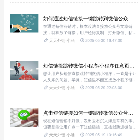
章，甚至还能展示二维码，快跟我一起看看吧！！
如何通过短信链接一键跳转到微信公众号文章？
在通过短信营销时，根本没法直接放公众号文章链
接，就算放了链接，用户还得复制、打开微信、粘贴
到搜索框，一顿操作下来，耐心全没了，转化率低得
天天外链-小涵
2025-05-30 16:47:00
让人抓狂！难道就没有简单直接的办法，能让用户在
短信里点击链接，直接跳转到微信公众号文章吗？这
时候，我们就需要借助跳转工具【天天外链】！
短信链接跳转微信小程序/小程序任意页面/小程序码的方法
想让用户从短信直接跳转到微信小程序，一直是个让
人头疼的问题。毕竟，短信里不能直接放小程序链
接，用户还得复制、打开微信、再搜索，这一套流程
天天外链-小涵
2025-05-29 22:08:00
下来，用户早就没耐心了。不过别急，今天就给大家
分享一个超实用的方法——用【天天外链】这个工
具，轻松实现短信链接一键跳转微信小程序，还能跳
转到小程序的任意页面！
点击短信链接如何一键跳转微信公众号文章？
现在短信营销不好做，发出去石沉大海是常有的事。
但要是能让用户点一下短信链接，直接就跳进微信公
众号文章，那效果不得翻倍？这可不是什么天马行空
天天外链-小涵
2025-05-19 10:16:49
的想法，用【天天外链】就能轻松实现！