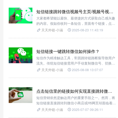
索，即可一键唤起微信并直达目标页面。同时搭载智
能防拦截技术，通过多重合
短信链接跳转微信视频号主页/视频号视频/视频号直播如何操作？
大家都希望能以最快、最便捷的方式获取自己感兴趣
的内容。假如你收到一条短信，里面有个链接，点一
下就能直接跳转到微信视频号的主页，或者观看特定
天天外链-小涵
2025-08-23 11:43:19
视频，甚至进入正在进行的视频号直播，是不是感觉
超棒？其实，借助跳转工具【天天外链】，就能轻松
实现这一便捷操作。​
短信链接一键跳转微信如何操作？
短信作为精准触达工具，常因跳转链路断裂导致用户
流失。传统短信链接需用户手动复制微信号、切换应
用搜索，操作繁琐且转化率不足。如今，第三方工具
天天外链-小涵
2025-08-08 13:07:07
【天天外链】通过技术革新，实现了短信与微信生态
的无缝对接，让用户点击链接即可直达微信好友、群
聊、小程序或公众号，跳转成功率提升。
点击短信里的链接如何实现直接跳转微信小商店/H5网页？
短信营销依然是触达用户的重要手段之一。然而，将
短信链接直接跳转到微信小商店或H5网页却面临着诸
多挑战，比如微信对直接跳转的限制、用户操作复杂
天天外链-小涵
2025-07-07 09:26:11
等问题。幸运的是，“天天外链”这款强大的工具为我