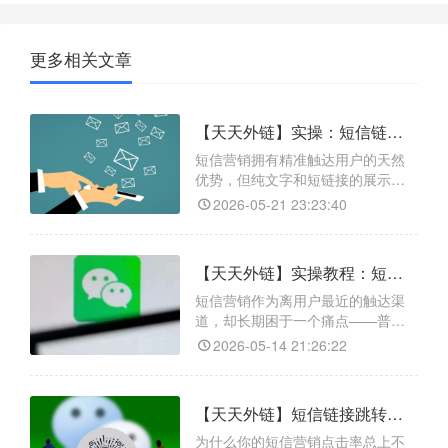
更多相关文章
【天天外链】实操：短信链接一键跳转微信，二维码智能切换与数据追踪怎么实现
短信营销拥有精准触达用户的天然
优势，但纯文字和短链接的展示方
式有限，如何让用户从短信顺畅地
2026-05-21 23:23:40
进入微信生态？天天外链工具提供
了完美解决方案。它的核心功能：
短信链接一键跳转微信，支持个人
【天天外链】实操教程：短信链接跳转微信，后台随时更换二维码无需改链接
微信、企微、公众号、小程序、视
频号、小商店等场景；智能二维码
短信营销作为离用户最近的触达渠
切换，可设置轮流循环、随机或按
道，却长期困于一个痛点——普通
权重优先级展示多个二维码；以及
短链被微信封杀，用户点击后只
2026-05-14 21:26:22
见“已停止访问”页面，精准流量大量
流失。天天外链正是为破解这一僵
局而生：它具备活码管理能力，支
【天天外链】短信链接跳转微信小程序太丝滑了！天天外链功能解析与实操步骤
持一个链接绑定多个微信二维码，
可设置顺序、随机或循环切换展
为什么你的短信营销点击率总上不