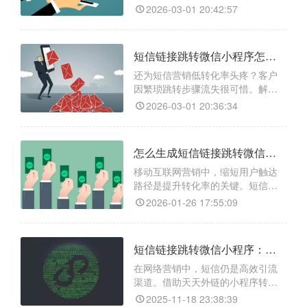
态；二是数据追踪统计，可精确统
户流失、提升转化的关键。借助
2026-03-01 20:42:57
「天天外链」，可轻松打破短信与
微信小程序的连接壁垒，其核心功
能包括：一键生成适配短信的短链
短信链接跳转微信小程序怎么生成？用天天外链实现一键直达
接与小程序码，支持自定义动态参
数追踪用户来源，提供实时数据统
还为短信营销低转化率头疼？客户
计优化投放策略，还能通过白名单
因繁琐跳转步骤流失很可惜。解决
域名保障跳转稳定不拦截，让精准
此问题无需复杂技术，借助天天外
2026-03-01 20:36:34
引
链即可轻松实现短信链接跳转微信
小程序。它能生成支持一键跳转的
短链接，还有其他核心功能：跨平
怎么生成短信链接跳转微信小程序？三步实现高效场景化引流
台兼容，在短信、邮件、浏览器中
点击可直达小程序页面；有数据统
移动互联网营销中，缩短用户触达
计功能，后台实时追踪点击量和地
路径是提升转化率的关键。短信触
域分布，助你优化投放策略；可多
达率高，若能直接跳转微信小程
2026-01-26 17:55:09
序，可优化用户体验与运营效果。
借助「天天外链」等专业工具可实
现此功能，且操作简单强大。该工
短信链接跳转微信小程序：天天外链助你实现精准引流
具能一键生成跨平台可跳转的通用
链接，解决短信唤醒小程序的技术
在网络营销中，短信仍是高效引流
难题；还支持自定义动态参数，用
渠道。借助天天外链的小程序转链
于植入用户ID、活动来源等信息，
接功能，企业可将短信链接直接跳
2025-11-18 23:38:39