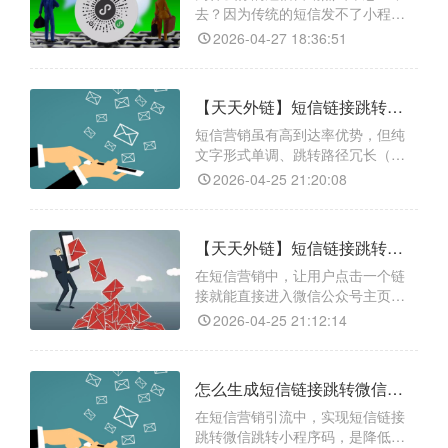
示；后台随时更换二维码，无需修
去？因为传统的短信发不了小程序
改原短信链接，彻底解决单号被加
链接，用户复制口令去微信打开的
2026-04-27 18:36:51
路径太长，流失率极高。要解决这
个痛点，你就需要借助天天外链这
个专业的跨平台工具。它不仅能实
【天天外链】短信链接跳转微信公众号教程：3分钟搞定跨平台引流，轻松涨粉
现短信链接跳转微信小程序，还具
备支持生成短链接，节省短信字数
短信营销虽有高到达率优势，但纯
降低成本；能实现精准的数据统
文字形式单调、跳转路径冗长（复
计，实时查看点击量和地域分布；
制链接 - 打开浏览器 - 搜索），易致
2026-04-25 21:20:08
不
用户中途流失。解决此痛点需借
助“天天外链”等专业跳转工具。它支
持链接一键直达微信公众号主页，
【天天外链】短信链接跳转微信公众号主页的实用方法，高效引流，点击即关注
有智能防封技术保障链接在各短信
通道稳定存活，后台还提供精准点
在短信营销中，让用户点击一个链
击数据统计，能让你掌握短信群发
接就能直接进入微信公众号主页，
转化效果，实现从“
是提升关注转化率的关键。天天外
2026-04-25 21:12:14
链作为一款专业的私域流量管理工
具，不仅能实现短信链接一键跳转
微信公众号，还具备多项实用功
怎么生成短信链接跳转微信跳转小程序码，低成本实现私域精准引流
能：一是多平台兼容，支持从短
信、邮件、H5网页、抖音、快手等
在短信营销引流中，实现短信链接
95%以上的主流平台跳转至微信生
跳转微信跳转小程序码，是降低用