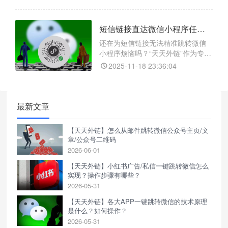
转微信小程序，轻松打破平台壁
垒。该功能一键生成普通URL链
接，具备访问统计、安全防护和分
短信链接直达微信小程序任意页面？试试“天天外链”，轻松搞定精准跳转！
组管理等特性。用户点击短信链接
后，自动唤起微信并直达小程序指
还在为短信链接无法精准跳转微信
定页面，大幅提升转化效率。通过
小程序烦恼吗？“天天外链”作为专业
数据追踪优化营销策略，助力企业
第三方跳转工具，解决了这一难
2025-11-18 23:36:04
实
题。它可一键生成智能短链接，让
用户点击短信链接后，直接进入微
信小程序指定页面，如商品详情、
活动页、会员中心等，精准直达。
最新文章
借助先进参数识别技术，系统自动
规避路径错误，确保跳转稳定。此
【天天外链】怎么从邮件跳转微信公众号主页/文
外，该工具已通过各大手机厂商
章/公众号二维码
2026-06-01
【天天外链】小红书广告/私信一键跳转微信怎么
实现？操作步骤有哪些？
2026-05-31
【天天外链】各大APP一键跳转微信的技术原理
是什么？如何操作？
2026-05-31