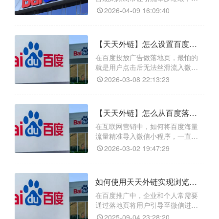
域名保障链接稳定；数据统计，
天天外链正是破局关键。它具备的
2026-04-09 16:09:40
核心功能：微信外链生成，能生成
合规跳转链接，让百度内容直接对
接微信；广告落地页制作，可定制
【天天外链】怎么设置百度落地页一键跳转微信？
专属引流页面，提升转化效率；二
维码活码功能，支持动态管理微信
在百度投放广告做落地页，最怕的
二维码，避免引流失效，轻松打破
就是用户点击后无法丝滑流入微信
平台壁垒。
私域。借助天天外链，这个难题迎
2026-03-08 22:13:23
刃而解。作为专业的跨平台跳转工
具，天天外链全场景兼容，支持百
度、抖音、QQ等95%的主流平台无
【天天外链】怎么从百度落地页跳转微信小程序码？轻松打通公域与私域流量
缝拉起微信生态；智能防封技术，
确保链接长期稳定，避免被拦截；
在互联网营销中，如何将百度海量
精准数据回传，能与百度广告后台
流量精准导入微信小程序，一直是
API对接，实时监测点击与
运营者的核心痛点。天天外链作为
2026-03-02 19:47:29
一款专业跨平台跳转工具，能完美
解决这一难题——它可以将微信小
程序转化为适配各大平台的网页外
如何使用天天外链实现浏览器一键跳转微信，高效连接用户？
链，并生成可在百度落地页直接使
用的跳转小程序码。该工具不仅支
在百度推广中，企业和个人常需要
持自定义动态参数，还能实现200张
通过落地页将用户引导至微信进行
二维码子码自动切换、访问上
客户沉淀和转化，但跨平台跳转存
2025-09-04 23:28:20