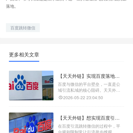
落地。
百度跳转微信
更多相关文章
【天天外链】实现百度落地页一键跳转微信技巧
百度与微信的平台壁垒，一直是公
域引流私域的核心阻碍。天天外链
作为专业跨平台跳转工具，凭借核
2026-05-22 23:04:50
心功能破解难题：一键直达微信生
态，支持从百度落地页直接跳转个
人/企业微信、微信群、公众号及小
【天天外链】想实现百度引流跳转微信，天天外链能解决哪些难题？
程序；智能活码切换，可批量上传
二维码并设置轮播切换，避免单码
在百度引流跳转微信的过程中，平
限流失效；稳定防拦截，采用合规
台规则限制常让引流举步维艰，而