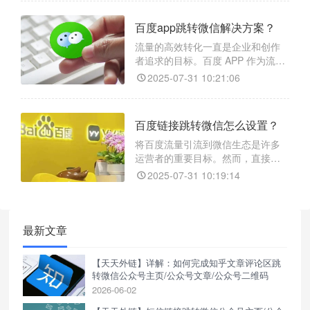
流失，转化率也难以提升。今天给
大家支个招，使用【天天外链】实
百度app跳转微信解决方案？
现一键跳转。
流量的高效转化一直是企业和创作
者追求的目标。百度 APP 作为流量
巨头之一，如何将其中的流量精准
2025-07-31 10:21:06
引流至微信生态，成为众多营销人
员关注的焦点。然而，由于平台之
间的限制，直接跳转并非易事。如
百度链接跳转微信怎么设置？
今借助“天天外链”这一强大的跳转工
具，这一难题终于得到解决。
将百度流量引流到微信生态是许多
运营者的重要目标。然而，直接从
百度链接跳转到微信，往往会遇到
2025-07-31 10:19:14
诸多问题，比如操作步骤繁琐、用
户体验差、跳转失败等。幸运的
是，如今有了【天天外链】这一强
大的跳转工具，可以轻松解决这些
最新文章
问题，实现高效引流。
【天天外链】详解：如何完成知乎文章评论区跳
转微信公众号主页/公众号文章/公众号二维码
2026-06-02