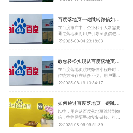
在技术壁垒。天天外链应运而生，
提供智能跳转技术，可自动识别终
端环境并选择最优跳转策略；具备
百度落地页一键跳转微信如何实现？天天外链操作指南
防封防屏蔽机制，保障链接长期稳
定可用；同时支持精准数据追踪，
在百度推广中，企业和个人常需要
帮助运营者实时分析点击量、转化
通过落地页将用户引导至微信进行
路径等关键指标，从而实现引流效
客户沉淀和转化，但跨平台跳转存
2025-09-04 23:18:03
在技术壁垒。天天外链应运而生，
提供智能跳转技术，可自动识别终
端环境并选择最优跳转策略；具备
教您轻松实现从百度落地页一键跳转微信小程序/小程序任意页面/小程序码
防封防屏蔽机制，保障链接长期稳
定可用；同时支持精准数据追踪，
在百度落地页跳转微信小程序时，
帮助运营者实时分析点击量、转化
传统方法存在诸多不便。用户通常
路径等关键指标，从而实现引流效
需要先点击链接，再复制相关信
2025-08-19 10:34:17
息，最后打开微信进行搜索或扫
码，整个过程步骤繁琐，用户体验
极差，导致大量潜在用户在中途流
如何通过百度落地页一键跳转微信？方法是什么？
失。这种低效的跳转方式，不仅增
加了用户的操作成本，也极大地降
以往，用户从百度落地页跳转到微
低了流量转化率。不过，现在有了
信，往往需要手动复制链接、打开
【天天外链】，这一难题迎刃而
微信搜索粘贴等一系列繁琐操作，
2025-08-09 09:51:39
解。
不仅用户体验差，还极易导致用户